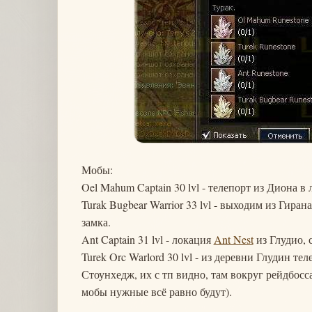
Мобы:
Oel Mahum Captain 30 lvl - телепорт из Диона в
Turak Bugbear Warrior 33 lvl - выходим из Гира
замка.
Ant Captain 31 lvl - локация
Ant Nest
из Глудио, 
Turek Orc Warlord 30 lvl - из деревни Глудин т
Стоунхедж, их с тп видно, там вокруг рейдбосс
мобы нужные всё равно будут).