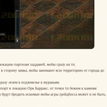
 локацию партизан хаддавей, мобы сразу на тп.
на в сторону замка, мобы занимают всю территорию от города до
сразу лезем в подземелье к муравьям.
елепорт в локацию Орк Барракс, от точки тп бежим к камням
а будут бродить искомые мобы-агры (рейдбосса может и не быть,