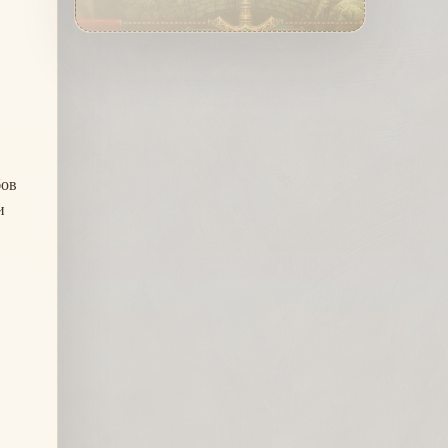
бов
и