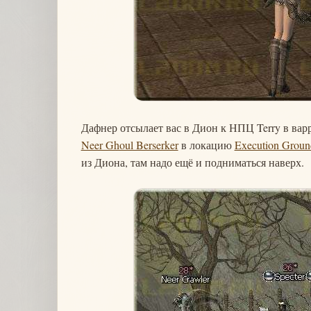
Дафнер отсылает вас в Дион к НПЦ Terry в варр
Neer Ghoul Berserker
в локацию
Execution Groun
из Диона, там надо ещё и подниматься наверх.