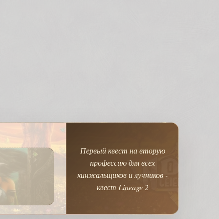
Первый квест на вторую
профессию для всех
кинжальщиков и лучников -
квест Lineage 2