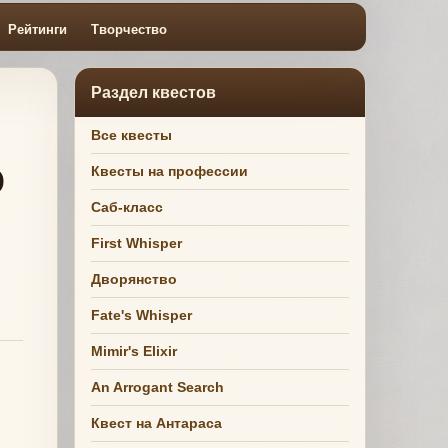
Рейтинги
Творчество
Раздел квестов
Все квесты
ю
Квесты на профессии
Саб-класс
First Whisper
Дворянство
Fate's Whisper
Mimir's Elixir
An Arrogant Search
Квест на Антараса