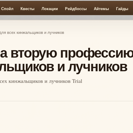
Спойл
Квесты
Локации
Рейдбоссы
Айтемы
Гайды
для всех кинжальщиков и лучников
на вторую професси
альщиков и лучников
сех кинжальщиков и лучников Trial