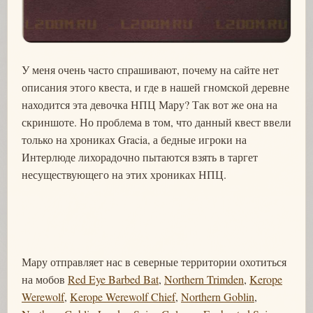
У меня очень часто спрашивают, почему на сайте нет
описания этого квеста, и где в нашей гномской деревне
находится эта девочка НПЦ Мару? Так вот же она на
скриншоте. Но проблема в том, что данный квест ввели
только на хрониках Gracia, а бедные игроки на
Интерлюде лихорадочно пытаются взять в таргет
несуществующего на этих хрониках НПЦ.
Мару отправляет нас в северные территории охотиться
на мобов
Red Eye Barbed Bat
,
Northern Trimden
,
Kerope
Werewolf
,
Kerope Werewolf Chief
,
Northern Goblin
,