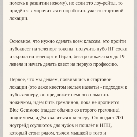
помочь в развитии некому), но если это лоу-рейты, то
придётся заморочиться и поработать уже со стартовой
локации.
Основное, что нужно сделать всем классам, это пройти
нубоквест на телепорт токены, получить нубо НГ соски
и скролл на телепорт в Гиран, быстро докачаться до 19
левела и начать делать квест на первую профессию.
Первое, что мы делаем, появившись в стартовой
локации (это даже квестом нельзя назвать) - подходим к
нубо-хелперу, он предложит немного помахать
ножичком, идём бить гремлинов, пока не дропнется
Blue Gemstone (падает обычно со второго гремлина),
поднимаем, идём хвалиться к хелперу. Он выдаст 200
ноугрейд соулшотов для нубов и пошлёт к НПЦ,
который стоит рядом, тычем мышкой в того и