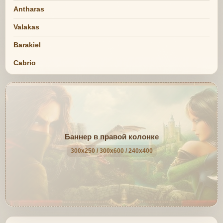
Antharas
Valakas
Barakiel
Cabrio
Баннер в правой колонке
300x250 / 300x600 / 240x400