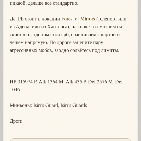
пикаой, дальше всё стандартно.
Да, РБ стоит в локации
Forest of Mirrors
(телепорт или
из Адена, или из Хантерса), на точке тп смотрим на
скриншот, где там стоит рб, сравниваем с картой и
чешем напрямую. По дороге зацепите пару
агрессивных мобов, заодно сольётесь под лимиты.
HP 315974 P. Atk 1364 M. Atk 435 P. Def 2576 M. Def
1046
Миньоны: Isirr's Guard, Isirr's Guards
Дроп: