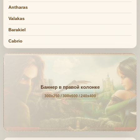
Antharas
Valakas
Barakiel
Cabrio
Баннер в правой колонке
300x250 / 300x600 / 240x400