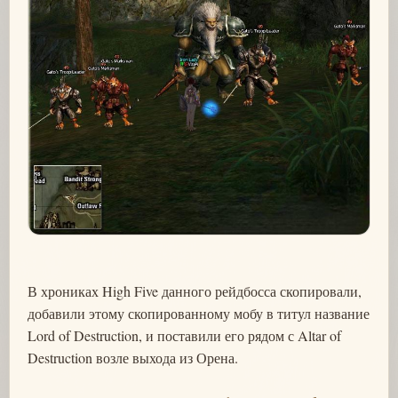
В хрониках High Five данного рейдбосса скопировали,
добавили этому скопированному мобу в титул название
Lord of Destruction, и поставили его рядом с Altar of
Destruction возле выхода из Орена.