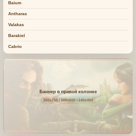
Baium
Antharas
Valakas
Barakiel
Cabrio
Баннер в правой колонке
300x250 / 300x600 / 240x400