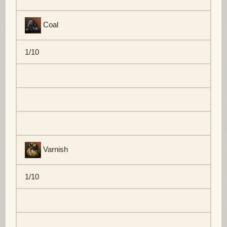
Coal
1/10
Varnish
1/10