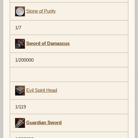
Stone of Purity
1/7
Sword of Damascus
1/200000
Evil Spirit Head
1/119
Guardian Sword