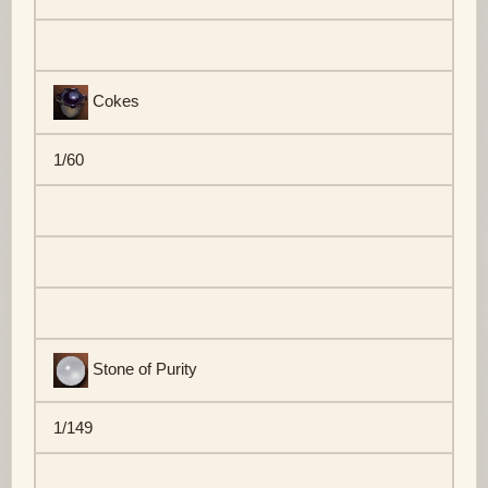
Cokes
1/60
Stone of Purity
1/149