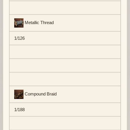
Metallic Thread
1/126
Compound Braid
1/188