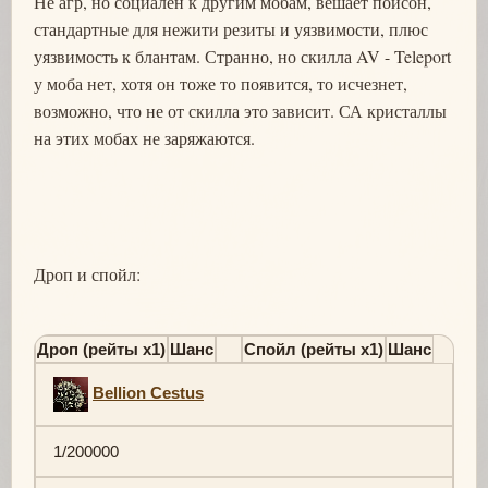
Не агр, но социален к другим мобам, вешает пойсон,
стандартные для нежити резиты и уязвимости, плюс
уязвимость к блантам. Странно, но скилла AV - Teleport
у моба нет, хотя он тоже то появится, то исчезнет,
возможно, что не от скилла это зависит. СА кристаллы
на этих мобах не заряжаются.
Дроп и спойл:
Дроп (рейты х1)
Шанс
Спойл (рейты х1)
Шанс
Bellion Cestus
1/200000