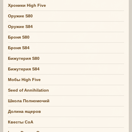
Хроники High Five
Оружие S80
Оружие S84
Броня S80
Броня S84
Бижутерия S80
Бижутерия S84
Мобы High Five
Seed of Annihilation
Школа Полномочий
Долина ящеров
Квесты СоА