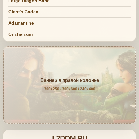
Large Dragon Bone
Giant's Codex
Adamantine
Orichalcum
Баннер в правой колонке
300x250 / 300x600 / 240x400
L2DOM.RU