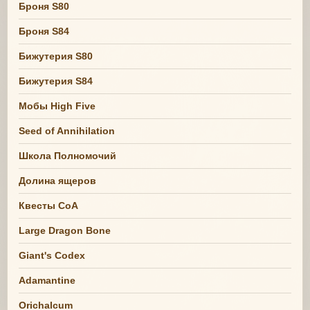
Броня S80
Броня S84
Бижутерия S80
Бижутерия S84
Мобы High Five
Seed of Annihilation
Школа Полномочий
Долина ящеров
Квесты СоА
Large Dragon Bone
Giant's Codex
Adamantine
Orichalcum