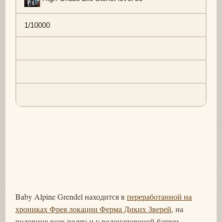
1/10000
Baby Alpine Grendel находится в
переработанной на
хрониках Фрея локации Ферма Диких Зверей
, на
половине всех полян и у водонапороной башни.