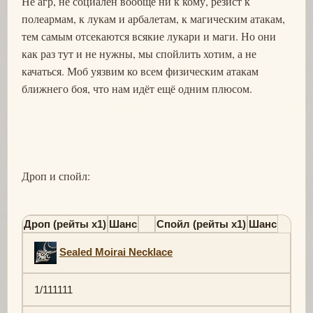
Не агр, не социален вообще ни к кому, резист к
полеармам, к лукам и арбалетам, к магическим атакам,
тем самым отсекаются всякие лукари и маги. Но они
как раз тут и не нужны, мы спойлить хотим, а не
качаться. Моб уязвим ко всем физическим атакам
ближнего боя, что нам идёт ещё одним плюсом.
Дроп и спойл:
Дроп (рейты х1)
Шанс
Спойл (рейты х1)
Шанс
Sealed Moirai Necklace
1/111111