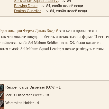
Sel Mahum Squad Leader A
- Lvl 84
Batwing Drake
- Lvl 84, спойл целой вещи
Drakos Guardian
- Lvl 84, спойл целой вещи
Фрея локации Ферма Диких Зверей
эти кеи и дропаются и
так что можете никуда не бегать и оставаться на ферме. И есть е
пойлятся с моба Sel Mahum Soldier, но на ХФ были какие-то
ятся с моба Sel Mahum Squad Leader, я позже разберусь с этим.
Recipe: Icarus Disperser (60%) - 1
Icarus Disperser Piece - 18
Warsmiths Holder - 4