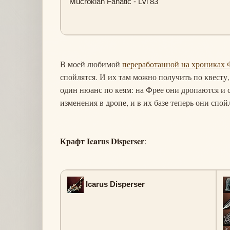
Mucrokian Fanatic - Lvl 83
В моей любимой
переработанной на хрониках 
спойлятся. И их там можно получить по квесту, 
один нюанс по кеям: на Фрее они дропаются и с
изменения в дропе, и в их базе теперь они спойл
Крафт Icarus Disperser
:
Icarus Disperser