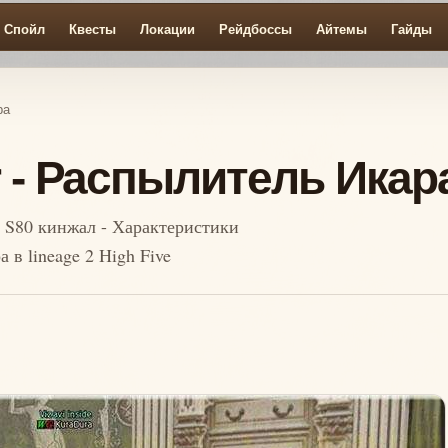
Спойл
Квесты
Локации
Рейдбоссы
Айтемы
Гайды
ра
r - Распылитель Икар
оп S80 кинжал - Характеристики
 в lineage 2 High Five