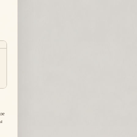
зе
вы