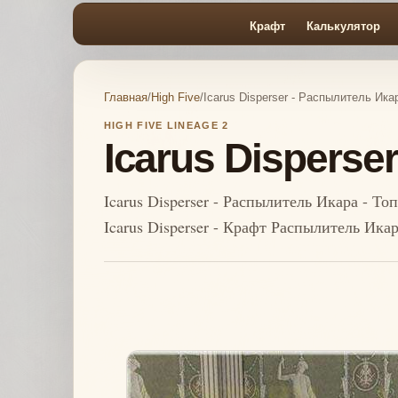
Крафт
Калькулятор
Главная
/
High Five
/
Icarus Disperser - Распылитель Ика
HIGH FIVE LINEAGE 2
Icarus Disperse
Icarus Disperser - Распылитель Икара - Т
Icarus Disperser - Крафт Распылитель Икара