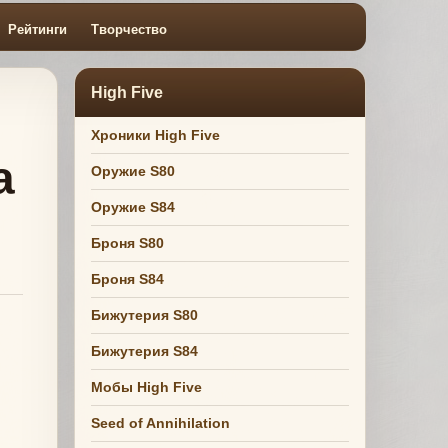
Рейтинги
Творчество
High Five
Хроники High Five
а
Оружие S80
Оружие S84
Броня S80
Броня S84
Бижутерия S80
Бижутерия S84
Мобы High Five
Seed of Annihilation