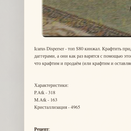
Icarus Disperser - топ S80 кинжал. Крафтить при
даггерами, а они как раз варятся с помощью эт
что крафтим и продаём (или крафтим и оставляе
Характеристики:
P.Atk - 318
M.Atk - 163
Кристаллизация - 4965
Рецепт
: