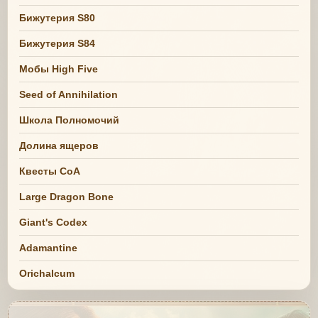
Бижутерия S80
Бижутерия S84
Мобы High Five
Seed of Annihilation
Школа Полномочий
Долина ящеров
Квесты СоА
Large Dragon Bone
Giant's Codex
Adamantine
Orichalcum