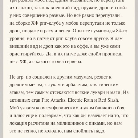
их сложно, так как внешний вид, оружие, дроп и спойл
у них совершенно разные. Но всё равно перепутали -
на сборке ХФ рпг-клуба у мобов перепутали не только
дроп, но даже и расу и левел. Они все гуманоиды 84-го
уровня, но в патче от рпг-клуба совсем другое. Я дам
внешний вид и дроп как это на оффе, а вы уже сами
ориентируйтесь. Да, в их патче даже спойл прописан
не с ХФ, а с какого-то ява сервера.
Не агр, но социален к другим махумам, резист к
древним мечам, к лукам и арбалетам, к магическим
атакам, тем самым отсекаются всякие лукари и маги. Из
активных атак Fire Attacks, Electric Rain и Red Slash.
Моб уязвим ко всем физическим атакам ближнего боя,
и плюс ещё к полеармам, что как бы намекает на то, что
локация расчитана на милишников с пиками, но нам
это не тепло, не холодно, нам спойлить надо.