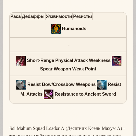
Раса
Дебаффы
Уязвимости
Резисты
Humanoids
-
Short-Range Physical Attack Weakness
Spear Weapon Weak Point
Resist Bow/Crossbow Weapons
Resist
M. Attacks
Resistance to Ancient Sword
Sel Mahum Squad Leader A (Десятник Ксель-Махум A) -
три разных моба под одним названием, но перепутать