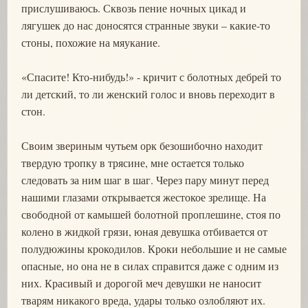
прислушиваюсь. Сквозь пение ночных цикад и
лягушек до нас доносятся странные звуки – какие-то
стоны, похожие на мяукание.
«Спасите! Кто-нибудь!» - кричит с болотных дебрей то
ли детский, то ли женский голос и вновь переходит в
стон.
Своим звериным чутьем орк безошибочно находит
твердую тропку в трясине, мне остается только
следовать за ним шаг в шаг. Через пару минут перед
нашими глазами открывается жестокое зрелище. На
свободной от камышей болотной проплешине, стоя по
колено в жидкой грязи, юная девушка отбивается от
полудюжины крокодилов. Кроки небольшие и не самые
опасные, но она не в силах справится даже с одним из
них. Красивый и дорогой меч девушки не наносит
тварям никакого вреда, удары только озлобляют их.