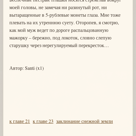
моей головы, не замечая ни разинутый рот, ни
вытаращенные в 5-рублевые монеты глаза. Мне тоже
плевать на их утреннюю суету. Оторопев, я смотрю,
как мой муж ведет по дороге распальцованную
мажорку – бережно, под локоток, словно слепую
старушку через нерегулируемый перекресток…
Автор: Santi (x1)
к главе 21
к главе 23
заклинание снежной земли