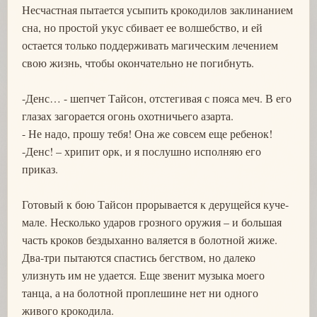
Несчастная пытается усыпить крокодилов заклинанием
сна, но простой укус сбивает ее волшебство, и ей
остается только поддерживать магическим лечением
свою жизнь, чтобы окончательно не погибнуть.
-Денс… - шепчет Тайсон, отстегивая с пояса меч. В его
глазах загорается огонь охотничьего азарта.
- Не надо, прошу тебя! Она же совсем еще ребенок!
-Денс! – хрипит орк, и я послушно исполняю его
приказ.
Готовый к бою Тайсон прорывается к дерущейся куче-
мале. Несколько ударов грозного оружия – и большая
часть кроков бездыханно валяется в болотной жиже.
Два-три пытаются спастись бегством, но далеко
улизнуть им не удается. Еще звенит музыка моего
танца, а на болотной проплешине нет ни одного
живого крокодила.