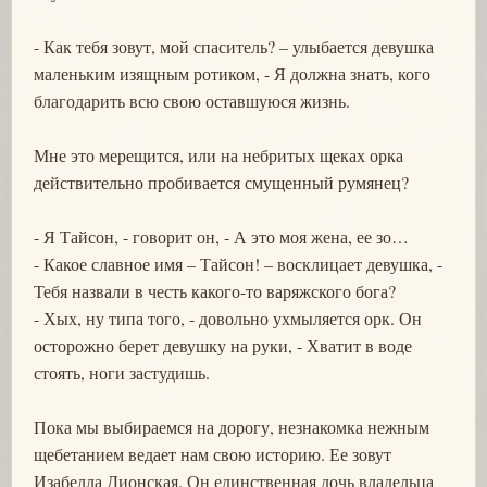
- Как тебя зовут, мой спаситель? – улыбается девушка
маленьким изящным ротиком, - Я должна знать, кого
благодарить всю свою оставшуюся жизнь.
Мне это мерещится, или на небритых щеках орка
действительно пробивается смущенный румянец?
- Я Тайсон, - говорит он, - А это моя жена, ее зо…
- Какое славное имя – Тайсон! – восклицает девушка, -
Тебя назвали в честь какого-то варяжского бога?
- Хых, ну типа того, - довольно ухмыляется орк. Он
осторожно берет девушку на руки, - Хватит в воде
стоять, ноги застудишь.
Пока мы выбираемся на дорогу, незнакомка нежным
щебетанием ведает нам свою историю. Ее зовут
Изабелла Дионская. Он единственная дочь владельца