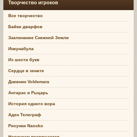
Творчество игроков
Все творчество
Байки дварфов
Заклинание Снежной Земли
Инкунабула
Из шести букв
Сердце в зените
Дневник Voldemara
Антарас и Рыцарь
История одного вора
Аден Телеграф
Рисунки Naocko
Новичкам посвящается