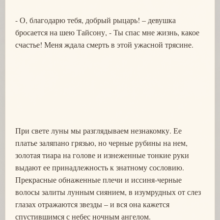
- О, благодарю тебя, добрый рыцарь! – девушка
бросается на шею Тайсону, - Ты спас мне жизнь, какое
счастье! Меня ждала смерть в этой ужасной трясине.
При свете луны мы разглядываем незнакомку. Ее
платье заляпано грязью, но черные рубины на нем,
золотая тиара на голове и изнеженные тонкие руки
выдают ее принадлежность к знатному сословию.
Прекрасные обнаженные плечи и иссиня-черные
волосы залиты лунным сиянием, в изумрудных от слез
глазах отражаются звезды – и вся она кажется
спустившимся с небес ночным ангелом.