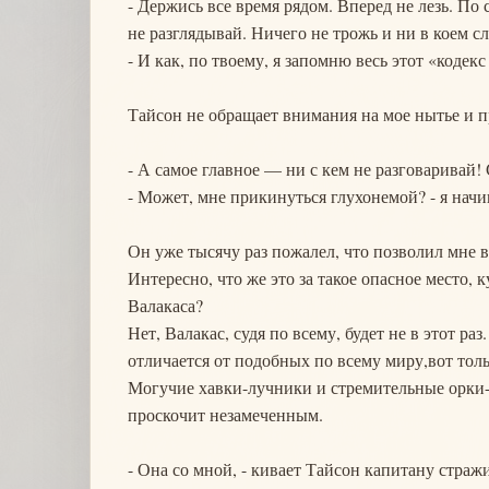
- Держись все время рядом. Вперед не лезь. По 
не разглядывай. Ничего не трожь и ни в коем сл
- И как, по твоему, я запомню весь этот «кодек
Тайсон не обращает внимания на мое нытье и п
- А самое главное — ни с кем не разговаривай!
- Может, мне прикинуться глухонемой? - я нач
Он уже тысячу раз пожалел, что позволил мне в
Интересно, что же это за такое опасное место,
Валакаса?
Нет, Валакас, судя по всему, будет не в этот р
отличается от подобных по всему миру,вот тол
Могучие хавки-лучники и стремительные орки-х
проскочит незамеченным.
- Она со мной, - кивает Тайсон капитану стражи