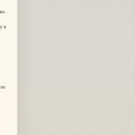
ко-
у и
 не