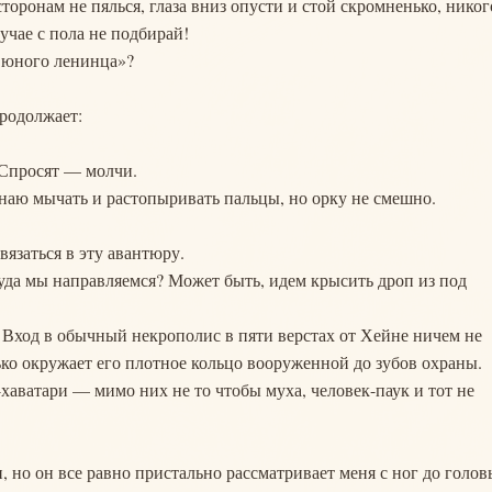
сторонам не пялься, глаза вниз опусти и стой скромненько, никог
учае с пола не подбирай!
с юного ленинца»?
родолжает:
 Спросят — молчи.
инаю мычать и растопыривать пальцы, но орку не смешно.
вязаться в эту авантюру.
 куда мы направляемся? Может быть, идем крысить дроп из под
аз. Вход в обычный некрополис в пяти верстах от Хейне ничем не
ько окружает его плотное кольцо вооруженной до зубов охраны.
аватари — мимо них не то чтобы муха, человек-паук и тот не
, но он все равно пристально рассматривает меня с ног до голов