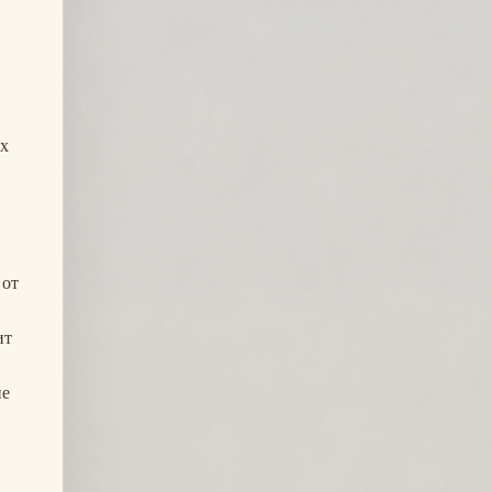
их
 от
ит
не