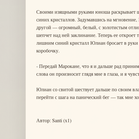
Своими изящными руками юноша раскрывает шк
синих кристаллов. Задумавшись на мгновение,
другой — огромный, белый, с золотистым отли
шепчет над ней заклинание. Теперь ее откроет 
лишним синий кристалл Юлиан бросает в руки Т
коробочку.
- Передай Марокане, что я и дальше рад принима
слова он произносит глядя мне в глаза, и я чу
Юлиан со свитой шествует дальше по своим вла
перейти с шага на панический бег — так мне хо
Автор: Santi (x1)