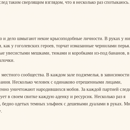
след таким сверлящим взглядом, что я несколько раз спотыкаюсь.
то и дело шмыгают некие крысоподобные личности. В руках у н
 как у гоголевских героев, торчат измазанные чернилами перья.
е увесистыми мешками, тюками и коробками из-под бананов, в
ылочки.
естного сообщества. В каждом зале подземелья, в зависимости
мпания. Несколько человек с одинаково отрешенными лицами,
нно уничтожают народившихся мобов. За каждой партией след
ет в своем свитке каждую аденку и ресурсик. Несколько раз я
, бедно одетых темных эльфиек с дешевыми дуалами в руках. М
.