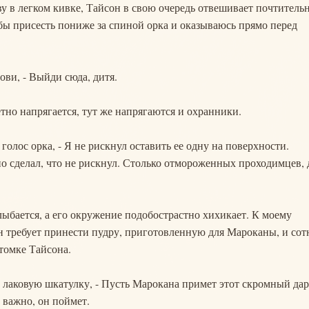
у в легком кивке, Тайсон в свою очередь отвешивает почтитель
 бы присесть пониже за спиной орка и оказываюсь прямо перед
рови, - Выйди сюда, дитя.
тно напрягается, тут же напрягаются и охранники.
голос орка, - Я не рискнул оставить ее одну на поверхности.
ьно сделал, что не рискнул. Столько отмороженных проходимцев, 
ыбается, а его окружение подобострастно хихикает. К моему
н требует принести пудру, приготовленную для Мароканы, и сот
томке Тайсона.
ю лаковую шкатулку, - Пусть Марокана примет этот скромный дар
е важно, он поймет.