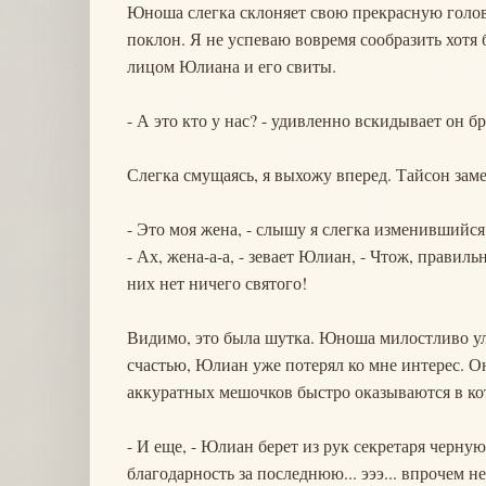
Юноша слегка склоняет свою прекрасную голов
поклон. Я не успеваю вовремя сообразить хотя
лицом Юлиана и его свиты.
- А это кто у нас? - удивленно вскидывает он б
Слегка смущаясь, я выхожу вперед. Тайсон заме
- Это моя жена, - слышу я слегка изменившийся 
- Ах, жена-а-а, - зевает Юлиан, - Чтож, правил
них нет ничего святого!
Видимо, это была шутка. Юноша милостливо ул
счастью, Юлиан уже потерял ко мне интерес. О
аккуратных мешочков быстро оказываются в ко
- И еще, - Юлиан берет из рук секретаря черну
благодарность за последнюю... эээ... впрочем н