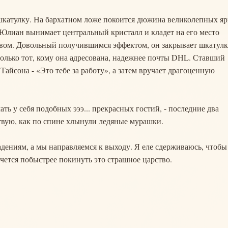
атулку. На бархатном ложе покоится дюжина великолепных яр
 Юлиан вынимает центральный кристалл и кладет на его место
вом. Довольный получившимся эффектом, он закрывает шкатулк
только тот, кому она адресована, надежнее почты DHL. Ставший
айсона - «Это тебе за работу», а затем вручает драгоценную
ть у себя подобных эээ... прекрасных гостий, - последние два
вствую, как по спине хлынули ледяные мурашки.
дениям, а мы направляемся к выходу. Я еле сдерживаюсь, чтобы
чется побыстрее покинуть это страшное царство.