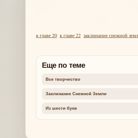
к главе 20
к главе 22
заклинание снежной зем
Еще по теме
Все творчество
Заклинание Снежной Земли
Из шести букв