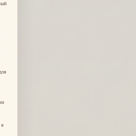
ный
для
ни
 в