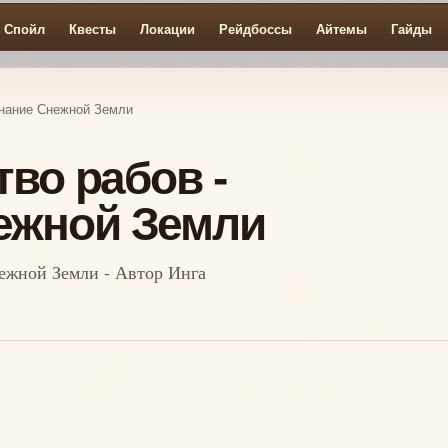
Спойл
Квесты
Локации
Рейдбоссы
Айтемы
Гайды
линание Снежной Земли
тво рабов -
ежной Земли
нежной Земли - Автор Инга