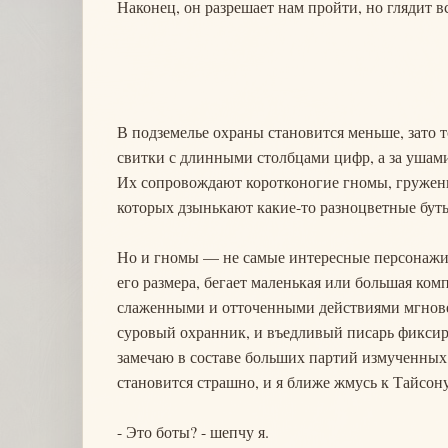
Наконец, он разрешает нам пройти, но глядит в
В подземелье охраны становится меньше, зато 
свитки с длинными столбцами цифр, а за ушами,
Их сопровождают коротконогие гномы, гружены
которых дзынькают какие-то разноцветные бут
Но и гномы — не самые интересные персонажи м
его размера, бегает маленькая или большая ко
слаженными и отточенными действиями мгнове
суровый охранник, и въедливый писарь фиксиру
замечаю в составе больших партий измученных
становится страшно, и я ближе жмусь к Тайсону
- Это боты? - шепчу я.