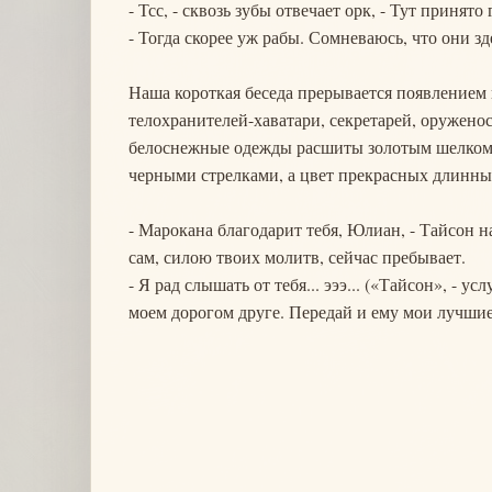
- Тсс, - сквозь зубы отвечает орк, - Тут принят
- Тогда скорее уж рабы. Сомневаюсь, что они з
Наша короткая беседа прерывается появлением
телохранителей-хаватари, секретарей, оружено
белоснежные одежды расшиты золотым шелком, 
черными стрелками, а цвет прекрасных длинны
- Марокана благодарит тебя, Юлиан, - Тайсон на
сам, силою твоих молитв, сейчас пребывает.
- Я рад слышать от тебя... эээ... («Тайсон», - у
моем дорогом друге. Передай и ему мои лучшие