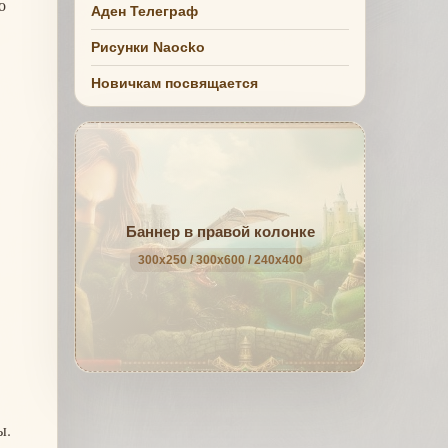
о
Аден Телеграф
Рисунки Naocko
Новичкам посвящается
Баннер в правой колонке
300x250 / 300x600 / 240x400
ы.