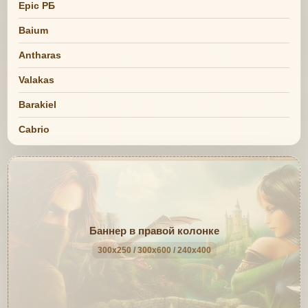
Epic РБ
Baium
Antharas
Valakas
Barakiel
Cabrio
Баннер в правой колонке
300x250 / 300x600 / 240x400