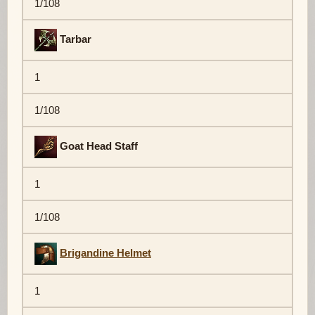
1/108
Tarbar
1
1/108
Goat Head Staff
1
1/108
Brigandine Helmet
1