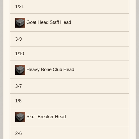
1/21
Goat Head Staff Head
3-9
1/10
Heavy Bone Club Head
3-7
1/8
Skull Breaker Head
2-6