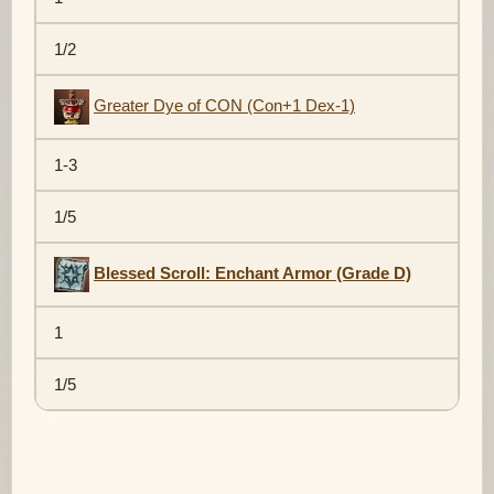
1/2
Greater Dye of CON (Con+1 Dex-1)
1-3
1/5
Blessed Scroll: Enchant Armor (Grade D)
1
1/5