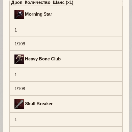
Дроп
Количество
Шанс (х1)
Morning Star
1
1/108
Heavy Bone Club
1
1/108
Skull Breaker
1