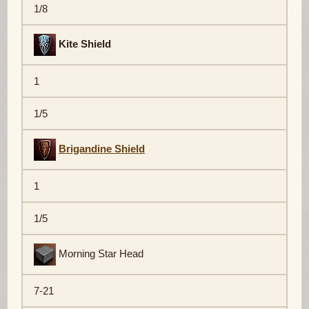
1/8
Kite Shield
1
1/5
Brigandine Shield
1
1/5
Morning Star Head
7-21