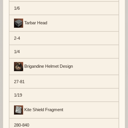
1/6
Tarbar Head
2-4
1/4
Brigandine Helmet Design
27-81
1/19
Kite Shield Fragment
280-840