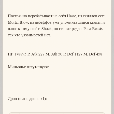
Постоянно перебафывает на себя Haste, из скиллов есть
Mortal Blow, из дебаффов уже упоминавшийся кансел и
плюс к тому ещё и Shock, но станит редко. Раса Beasts,
так что уязвимостей нет.
HP 178895 P. Atk 227 M. Atk 50 P. Def 1127 M. Def 458
Миньоны: отсутствуют
Дроп (шанс дропа х1):