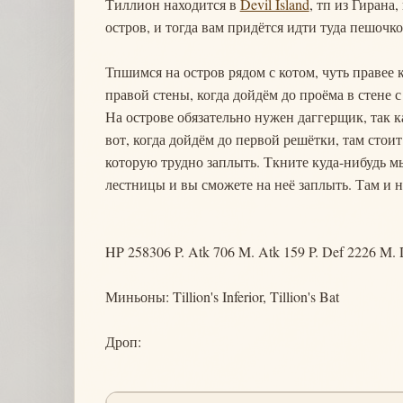
Тиллион находится в
Devil Island
, тп из Гирана,
остров, и тогда вам придётся идти туда пешочк
Тпшимся на остров рядом с котом, чуть правее 
правой стены, когда дойдём до проёма в стене 
На острове обязательно нужен даггерщик, так к
вот, когда дойдём до первой решётки, там стои
которую трудно заплыть. Ткните куда-нибудь м
лестницы и вы сможете на неё заплыть. Там и 
HP 258306 P. Atk 706 M. Atk 159 P. Def 2226 M. 
Миньоны: Tillion's Inferior, Tillion's Bat
Дроп: