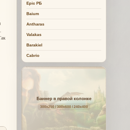
Epic РБ
Baium
я
Antharas
.
Valakas
Так
Barakiel
Cabrio
Баннер в правой колонке
300x250 / 300x600 / 240x400