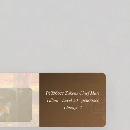
Рейдбосс Zakens Chief Mate
Tillion - Level 50 - рейдбосс
Lineage 2