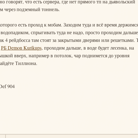
 но говорят, что есть сервера, где нет прямого тп на дьявольский
ом через подземный тоннель.
которого есть проход к мобам. Заходим туда и всё время держимс
с водопадиком, спрыгивать туда не надо, просто проходим дальше
ак 4 рейдбосса там стоят за закрытыми дверями или решетками. 
т
РБ Demon Kurikups
, проходим дальше, в воде будет лесенка, на
ышкой вверх, например в потолок, чар поднимется до уровня
найдёте Тиллиона.
Def 904