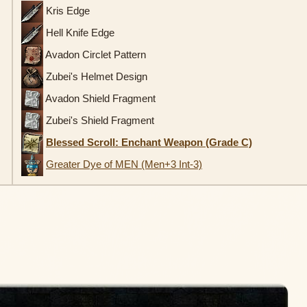
Kris Edge
Hell Knife Edge
Avadon Circlet Pattern
Zubei's Helmet Design
Avadon Shield Fragment
Zubei's Shield Fragment
Blessed Scroll: Enchant Weapon (Grade C)
Greater Dye of MEN (Men+3 Int-3)