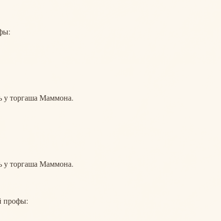
фы:
ть у торгаша Маммона.
ть у торгаша Маммона.
й профы: