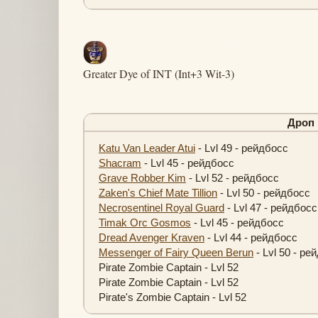
Greater Dye of INT (Int+3 Wit-3)
Дроп
Katu Van Leader Atui
- Lvl 49 - рейдбосс
Shacram
- Lvl 45 - рейдбосс
Grave Robber Kim
- Lvl 52 - рейдбосс
Zaken's Chief Mate Tillion
- Lvl 50 - рейдбосс
Necrosentinel Royal Guard
- Lvl 47 - рейдбосс
Timak Orc Gosmos
- Lvl 45 - рейдбосс
Dread Avenger Kraven
- Lvl 44 - рейдбосс
Messenger of Fairy Queen Berun
- Lvl 50 - ре
Pirate Zombie Captain - Lvl 52
Pirate Zombie Captain - Lvl 52
Pirate's Zombie Captain - Lvl 52