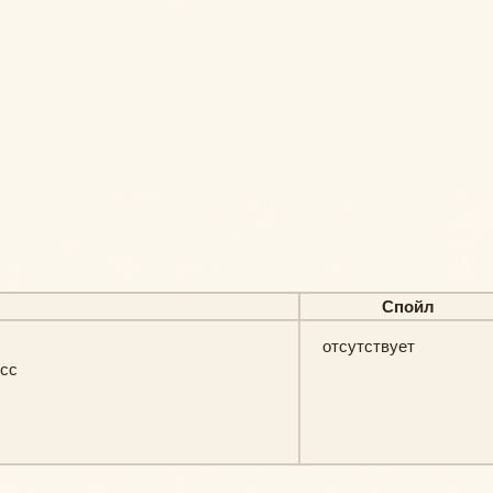
Спойл
отсутствует
осс