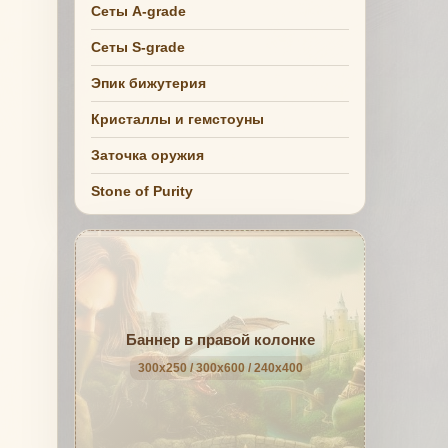
Сеты A-grade
Сеты S-grade
Эпик бижутерия
Кристаллы и гемстоуны
Заточка оружия
Stone of Purity
Баннер в правой колонке
300x250 / 300x600 / 240x400