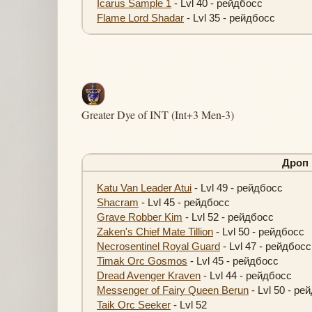
Icarus Sample 1
- Lvl 40 - рейдбосс
Flame Lord Shadar
- Lvl 35 - рейдбосс
Greater Dye of INT (Int+3 Men-3)
Дроп
Katu Van Leader Atui
- Lvl 49 - рейдбосс
Shacram
- Lvl 45 - рейдбосс
Grave Robber Kim
- Lvl 52 - рейдбосс
Zaken's Chief Mate Tillion
- Lvl 50 - рейдбосс
Necrosentinel Royal Guard
- Lvl 47 - рейдбосс
Timak Orc Gosmos
- Lvl 45 - рейдбосс
Dread Avenger Kraven
- Lvl 44 - рейдбосс
Messenger of Fairy Queen Berun
- Lvl 50 - ре
Taik Orc Seeker
- Lvl 52