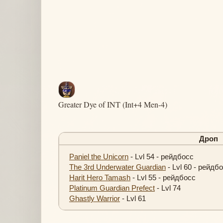
Greater Dye of INT (Int+4 Men-4)
Дроп
Paniel the Unicorn
- Lvl 54 - рейдбосс
The 3rd Underwater Guardian
- Lvl 60 - рейдб
Harit Hero Tamash
- Lvl 55 - рейдбосс
Platinum Guardian Prefect
- Lvl 74
Ghastly Warrior
- Lvl 61