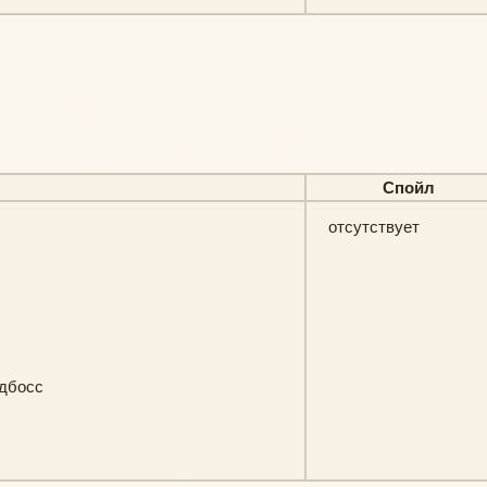
Спойл
отсутствует
йдбосс