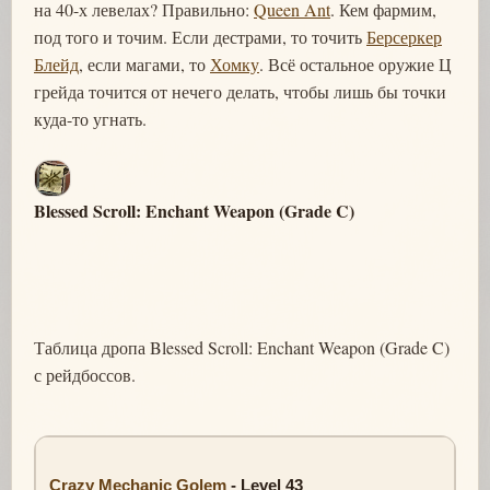
на 40-х левелах? Правильно:
Queen Ant
. Кем фармим,
под того и точим. Если дестрами, то точить
Берсеркер
Блейд
, если магами, то
Хомку
. Всё остальное оружие Ц
грейда точится от нечего делать, чтобы лишь бы точки
куда-то угнать.
Blessed Scroll: Enchant Weapon (Grade C)
Таблица дропа Blessed Scroll: Enchant Weapon (Grade C)
с рейдбоссов.
Crazy Mechanic Golem
- Level 43