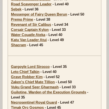
Road Scavenger Leader
- Level 40
Sebek
- Level 36
Messenger of Fairy Queen Berun
- Level 50
Premo Prime
- Level 38
Revenant of Sir Calibus
- Level 34
Corsair Captain Kylon
- Level 33
Water Couatle Ateka
- Level 40
Katu Van Leader Atui
- Level 49
Shacram
- Level 45
Gargoyle Lord Sirocco
- Level 35
Leto Chief Talkin
- Level 40
Grave Robber Kim
- Level 52
Zaken's Chief Mate Tillion
- Level 50
Vuku Grand Seer Gharmash
- Level 33
Guilotine, Warden of the Execution Grounds
-
Level 35
Necrosentinel Royal Guard
- Level 47
Timak Orc Gosmos
- Level 45