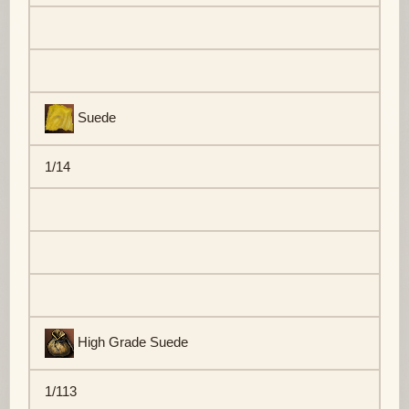
Suede
1/14
High Grade Suede
1/113