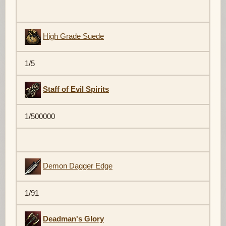
High Grade Suede
1/5
Staff of Evil Spirits
1/500000
Demon Dagger Edge
1/91
Deadman's Glory