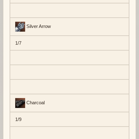
Silver Arrow
1/7
Charcoal
1/9