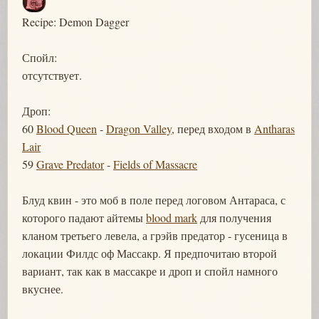
Recipe: Demon Dagger
Спойл:
отсутствует.
Дроп:
60
Blood Queen
-
Dragon Valley
, перед входом в
Antharas
Lair
59
Grave Predator
-
Fields of Massacre
Блуд квин - это моб в поле перед логовом Антараса, с
которого падают айтемы
blood mark
для получения
кланом третьего левела, а грэйв предатор - гусеница в
локации Филдс оф Массакр. Я предпочитаю второй
вариант, так как в массакре и дроп и спойл намного
вкуснее.