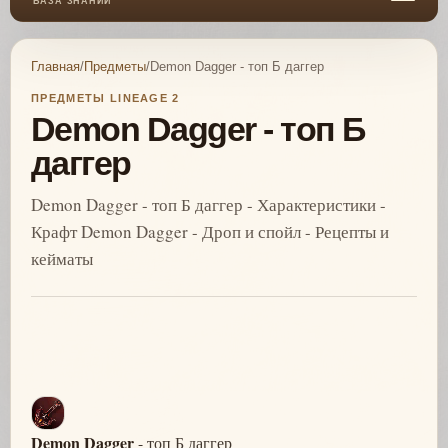
БАЗА ЗНАНИЙ
Главная
/
Предметы
/
Demon Dagger - топ Б даггер
ПРЕДМЕТЫ LINEAGE 2
Demon Dagger - топ Б
даггер
Demon Dagger - топ Б даггер - Характеристики -
Крафт Demon Dagger - Дроп и спойл - Рецепты и
кейматы
Demon Dagger
- топ Б даггер