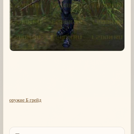
оружие Б грейд