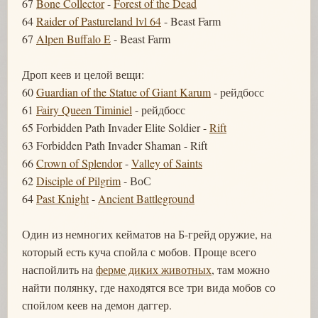
67
Bone Collector
-
Forest of the Dead
64
Raider of Pastureland lvl 64
- Beast Farm
67
Alpen Buffalo E
- Beast Farm
Дроп кеев и целой вещи:
60
Guardian of the Statue of Giant Karum
- рейдбосс
61
Fairy Queen Timiniel
- рейдбосс
65 Forbidden Path Invader Elite Soldier -
Rift
63 Forbidden Path Invader Shaman - Rift
66
Crown of Splendor
-
Valley of Saints
62
Disciple of Pilgrim
- ВоС
64
Past Knight
-
Ancient Battleground
Один из немногих кейматов на Б-грейд оружие, на
который есть куча спойла с мобов. Проще всего
наспойлить на
ферме диких животных
, там можно
найти полянку, где находятся все три вида мобов со
спойлом кеев на демон даггер.