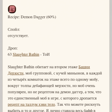
Recipe: Demon Dagger (60%)
Спойл:
отсутствует.
Дроп:
63
Slaughter Bathin
- ТоИ
Slaughter Bathin обитает на втором этаже
Башни
Дерзости
, моб групповой, с кучей миньонов, в каждой
из четырёх комнаток на этаже всего по одному мобу,
вокруг толпы дебафающей мерзости, но моб очень
популярен, но не рецептом на демон даггер, а тем, что
это единственный моб в игре, с которого дропается
рецепт на таллум хэви тело
. Так что можете рискнуть
выбить и то и другое. Я лично ставила весь бафф в