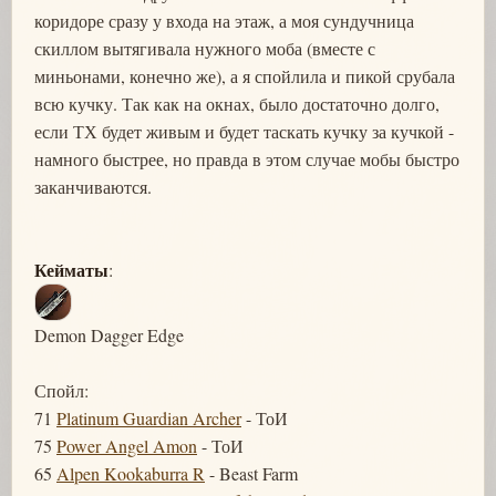
коридоре сразу у входа на этаж, а моя сундучница
скиллом вытягивала нужного моба (вместе с
миньонами, конечно же), а я спойлила и пикой срубала
всю кучку. Так как на окнах, было достаточно долго,
если ТХ будет живым и будет таскать кучку за кучкой -
намного быстрее, но правда в этом случае мобы быстро
заканчиваются.
Кейматы
:
Demon Dagger Edge
Спойл:
71
Platinum Guardian Archer
- ТоИ
75
Power Angel Amon
- ТоИ
65
Alpen Kookaburra R
- Beast Farm