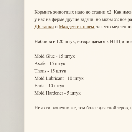
Кормить животных надо до стадии х2. Как имен
у нас на ферме другие задачи, но мобы х2 всё 
ДК тапки
и
Маждестик шлем
, так что медленно
Набив все 120 штук, возвращаемся к НПЦ и пол
Mold Glue - 15 штук
Asofe - 15 штук
Thons - 15 штук
Mold Lubricant - 10 штук
Enria - 10 штук
Mold Hardener - 5 штук
Не ахти, конечно же, тем более для спойлеров, 