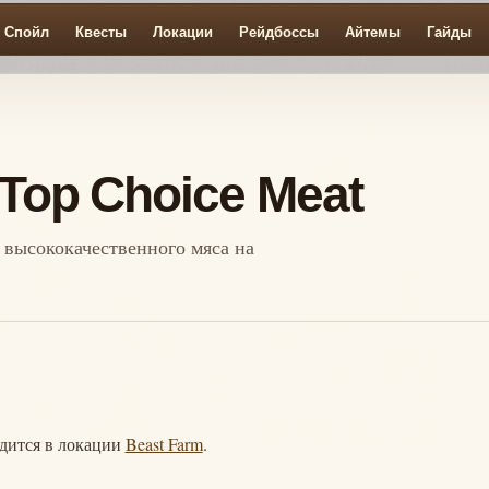
Спойл
Квесты
Локации
Рейдбоссы
Айтемы
Гайды
 Top Choice Meat
а высококачественного мяса на
одится в локации
Beast Farm
.