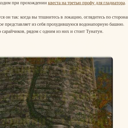
обходим при прохождении
квеста на третью профу для гладиатора
.
ся он так: когда вы тпшнитесь в локацию, оглядитесь по сторона
рое представляет из себя прохудившуюся водонапорную башню.
 сарайчиков, рядом с одним из них и стоит Тунатун.