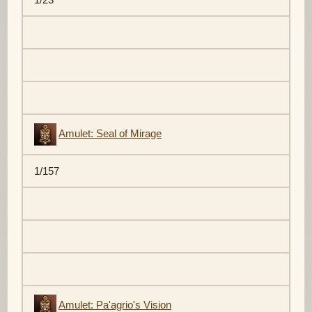
Amulet: Seal of Mirage
1/157
Amulet: Pa'agrio's Vision