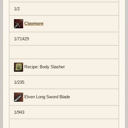
1/2
Claymore
1/71429
Recipe: Body Slasher
1/235
Elven Long Sword Blade
1/943