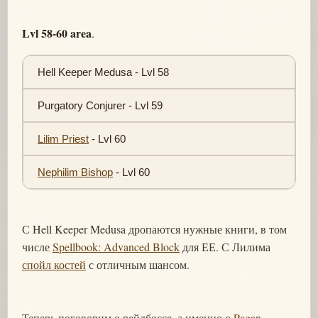
Lvl 58-60 area
.
Hell Keeper Medusa - Lvl 58
Purgatory Conjurer - Lvl 59
Lilim Priest
- Lvl 60
Nephilim Bishop
- Lvl 60
С Hell Keeper Medusa дропаются нужные книги, в том
числе
Spellbook: Advanced Block
для ЕЕ. С Лилима
спойл костей
с отличным шансом.
Теперь поговорим о рейдбоссе, а именно о
Pagan