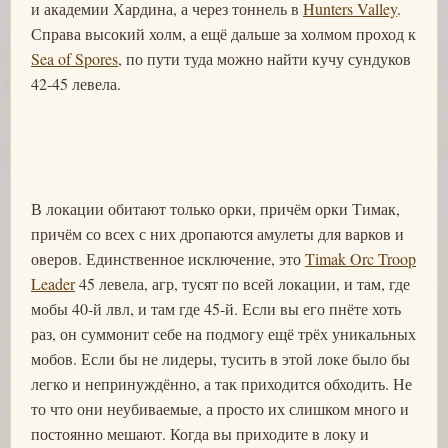
и академии Хардина, а через тоннель в
Hunters Valley
.
Справа высокий холм, а ещё дальше за холмом проход к
Sea of Spores
, по пути туда можно найти кучу сундуков
42-45 левела.
В локации обитают только орки, причём орки Тимак,
причём со всех с них дропаются амулеты для варков и
оверов. Единственное исключение, это
Timak Orc Troop
Leader
45 левела, агр, тусят по всей локации, и там, где
мобы 40-й лвл, и там где 45-й. Если вы его пнёте хоть
раз, он суммонит себе на подмогу ещё трёх уникальных
мобов. Если бы не лидеры, тусить в этой локе было бы
легко и непринуждённо, а так приходится обходить. Не
то что они неубиваемые, а просто их слишком много и
постоянно мешают. Когда вы приходите в локу и