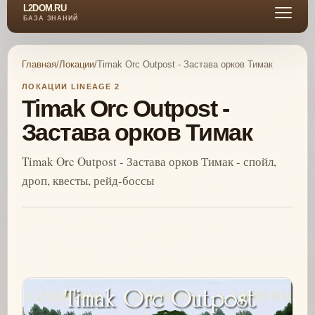
L2DOM.RU
БАЗА ЗНАНИЙ
Главная
/
Локации
/
Timak Orc Outpost - Застава орков Тимак
ЛОКАЦИИ LINEAGE 2
Timak Orc Outpost -
Застава орков Тимак
Timak Orc Outpost - Застава орков Тимак - спойл,
дроп, квесты, рейд-боссы