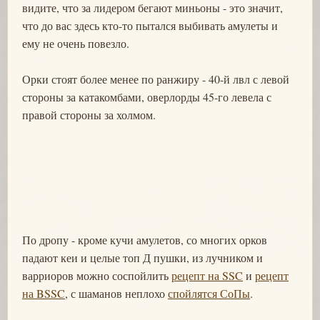
видите, что за лидером бегают миньоны - это значит,
что до вас здесь кто-то пытался выбивать амулеты и
ему не очень повезло.
Орки стоят более менее по ранжиру - 40-й лвл с левой
стороны за катакомбами, оверлорды 45-го левела с
правой стороны за холмом.
По дропу - кроме кучи амулетов, со многих орков
падают кеи и целые топ Д пушки, из лучником и
варриоров можно соспойлить
рецепт на SSC
и
рецепт
на BSSC
, с шаманов неплохо
спойлятся СоПы
.