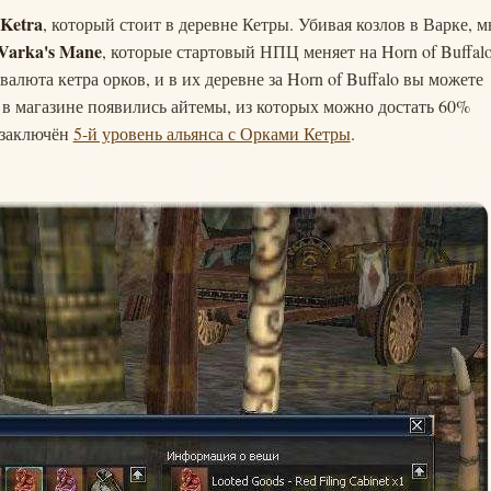
Ketra
, который стоит в деревне Кетры. Убивая козлов в Варке, 
Varka's Mane
, которые стартовый НПЦ меняет на Horn of Buffalo
валюта кетра орков, и в их деревне за Horn of Buffalo вы можете
 в магазине появились айтемы, из которых можно достать 60%
 заключён
5-й уровень альянса с Орками Кетры
.