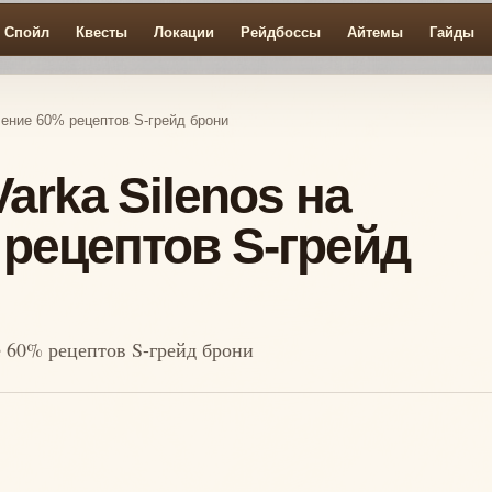
Спойл
Квесты
Локации
Рейдбоссы
Айтемы
Гайды
учение 60% рецептов S-грейд брони
Varka Silenos на
рецептов S-грейд
е 60% рецептов S-грейд брони