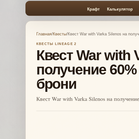
Крафт
Калькулятор
Главная
/
Квесты
/
Квест War with Varka Silenos на пол
КВЕСТЫ LINEAGE 2
Квест War with 
получение 60% 
брони
Квест War with Varka Silenos на получени