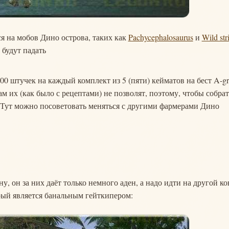
ся на мобов Дино острова, таких как
Pachycephalosaurus
и
Wild str
 будут падать
 300 штучек на каждый комплект из 5 (пяти) кейматов на бест A-g
 их (как было с рецептами) не позволят, поэтому, чтобы собрат
. Тут можно посоветовать меняться с другими фармерами Дино
ну, он за них даёт только немного аден, а надо идти на другой к
рый является банальным гейткипером: