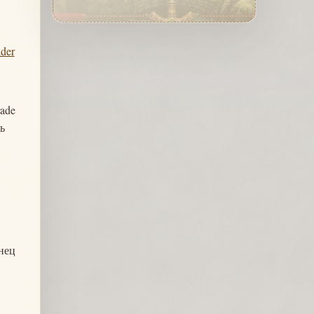
ider
rade
ь
онец