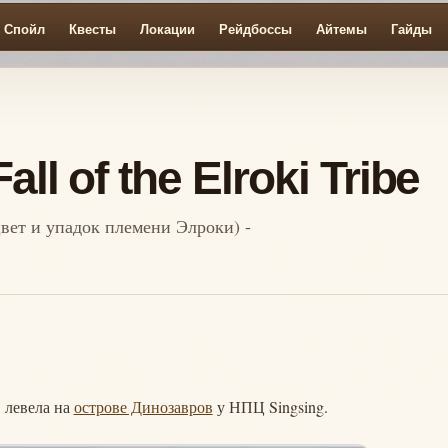
Спойл
Квесты
Локации
Рейдбоссы
Айтемы
Гайды
ll of the Elroki Tribe
асцвет и упадок племени Элроки) -
75 левела на
острове Динозавров
у НПЦ Singsing.