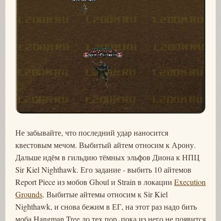
Не забывайте, что последний удар наносится
квестовым мечом. Выбитый айтем относим к Арону.
Дальше идём в гильдию тёмных эльфов Диона к НПЦ
Sir Kiel Nighthawk. Его задание - выбить 10 айтемов
Report Piece из мобов Ghoul и Strain в локации
Execution
Grounds
. Выбитые айтемы относим к Sir Kiel
Nighthawk, и снова бежим в ЕГ, на этот раз надо бить
моба Hangman Tree до тех пор, пока из него не появится