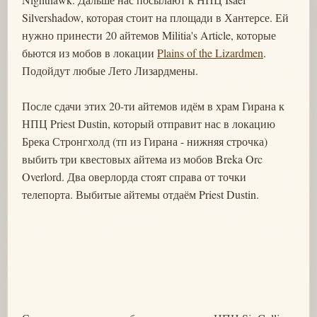
Silvershadow, которая стоит на площади в Хантерсе. Ей
нужно принести 20 айтемов Militia's Article, которые
бьются из мобов в локации
Plains of the Lizardmen
.
Подойдут любые Лето Лизардмены.
После сдачи этих 20-ти айтемов идём в храм Гирана к
НПЦ Priest Dustin, который отправит нас в локацию
Брека Стронгхолд (тп из Гирана - нижняя строчка)
выбить три квестовых айтема из мобов Breka Orc
Overlord. Два оверлорда стоят справа от точки
телепорта. Выбитые айтемы отдаём Priest Dustin.