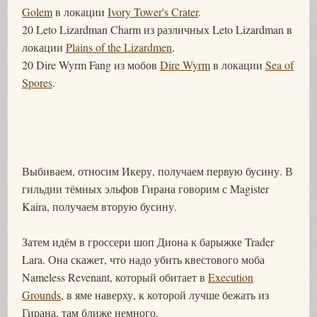
Golem
в локации
Ivory Tower's Crater
.
20 Leto Lizardman Charm из различных Leto Lizardman в
локации
Plains of the Lizardmen
.
20 Dire Wyrm Fang из мобов
Dire Wyrm
в локации
Sea of
Spores
.
Выбиваем, относим Икеру, получаем первую бусину. В
гильдии тёмных эльфов Гирана говорим с Magister
Kaira, получаем вторую бусину.
Затем идём в гроссери шоп Диона к барыжке Trader
Lara. Она скажет, что надо убить квестового моба
Nameless Revenant, который обитает в
Execution
Grounds
, в яме наверху, к которой лучше бежать из
Гирана, там ближе немного.