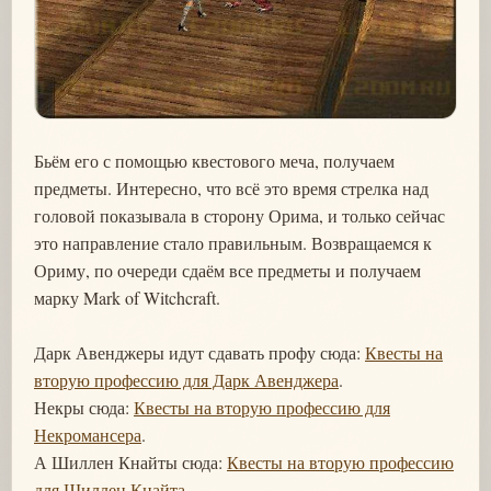
Бьём его с помощью квестового меча, получаем
предметы. Интересно, что всё это время стрелка над
головой показывала в сторону Орима, и только сейчас
это направление стало правильным. Возвращаемся к
Ориму, по очереди сдаём все предметы и получаем
марку Mark of Witchcraft.
Дарк Авенджеры идут сдавать профу сюда:
Квесты на
вторую профессию для Дарк Авенджера
.
Некры сюда:
Квесты на вторую профессию для
Некромансера
.
А Шиллен Кнайты сюда:
Квесты на вторую профессию
для Шиллен Кнайта
.