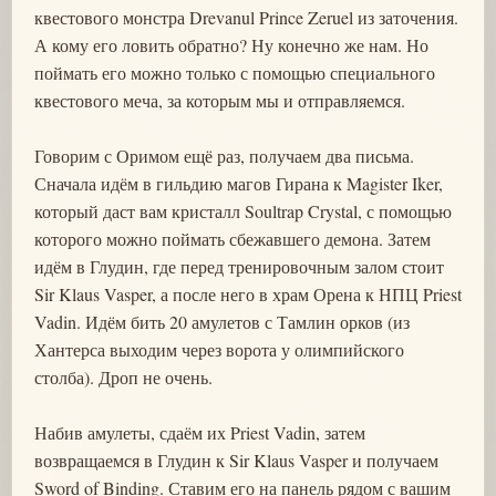
квестового монстра Drevanul Prince Zeruel из заточения.
А кому его ловить обратно? Ну конечно же нам. Но
поймать его можно только с помощью специального
квестового меча, за которым мы и отправляемся.
Говорим с Оримом ещё раз, получаем два письма.
Сначала идём в гильдию магов Гирана к Magister Iker,
который даст вам кристалл Soultrap Crystal, с помощью
которого можно поймать сбежавшего демона. Затем
идём в Глудин, где перед тренировочным залом стоит
Sir Klaus Vasper, а после него в храм Орена к НПЦ Priest
Vadin. Идём бить 20 амулетов с Тамлин орков (из
Хантерса выходим через ворота у олимпийского
столба). Дроп не очень.
Набив амулеты, сдаём их Priest Vadin, затем
возвращаемся в Глудин к Sir Klaus Vasper и получаем
Sword of Binding. Ставим его на панель рядом с вашим