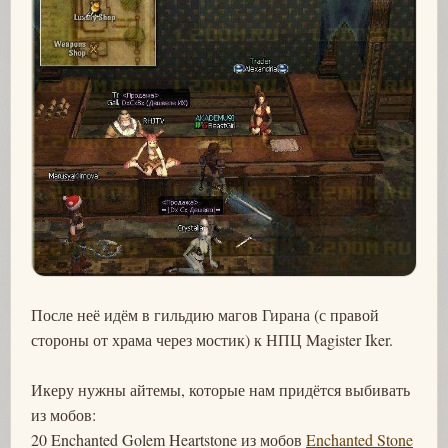
После неё идём в гильдию магов Гирана (с правой
стороны от храма через мостик) к НПЦ Magister Iker.
Икеру нужны айтемы, которые нам придётся выбивать
из мобов:
20 Enchanted Golem Heartstone из мобов
Enchanted Stone