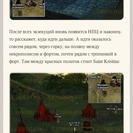
После всех экзекуций вновь появится НПЦ и наконец-
то расскажет, куда идти дальше. А идти оказалось
совсем рядом, через горку, на поляну между
некрополисом и фортом, почти рядом с тропинкой в
форт. Там между красных полаток стоит Saint Kristina: