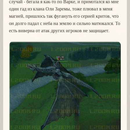
случай - бегала я как-то по Варке, и примотался ко мне
один гад из клана Оли Заремы, тоже плювал в меня
магией, пришлось так фугануть его серией критов, что
он долго падал с неба на землю и сильно матюкался. То
есть виверна от атак других игроков не защищает.