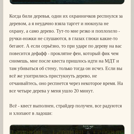
Когда били деревья, один их охранничков респнулся за
деревом, а я неудачно взяла таргет и нюкнула не
охрану, а само дерево. Тут-то мне резко и поплохело -
ручки-ножки не слушаются, в глазах глюки какие-то
бегают. А если серьёзно, то при ударе по дереву на вас
повесится дефафф - проклятие феи, который фик чем
снимешь, мне после квеста пришлось идти на МДТ и
там убиваться об стену, только тогда он исчез. Если вы
всё же ухитрились пристукнуть дерево, не
отчаивайтесь, оно респнется через некоторое время. На
все четыре дерева у меня ушло 20 минут.
Всё - квест выполнен, страйдер получен, все радуются
и хлопают в ладоши: