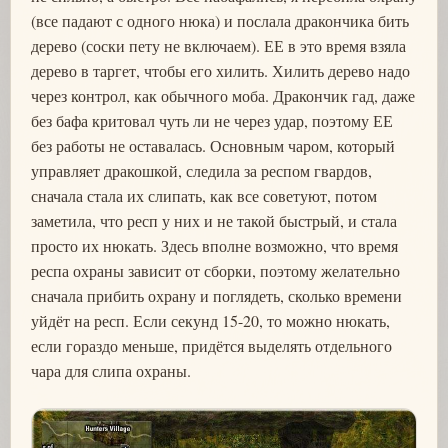
(все падают с одного нюка) и послала дракончика бить
дерево (соски пету не включаем). ЕЕ в это время взяла
дерево в таргет, чтобы его хилить. Хилить дерево надо
через контрол, как обычного моба. Дракончик гад, даже
без бафа критовал чуть ли не через удар, поэтому ЕЕ
без работы не оставалась. Основным чаром, который
управляет дракошкой, следила за респом гвардов,
сначала стала их слипать, как все советуют, потом
заметила, что респ у них и не такой быстрый, и стала
просто их нюкать. Здесь вполне возможно, что время
респа охраны зависит от сборки, поэтому желательно
сначала прибить охрану и поглядеть, сколько времени
уйдёт на респ. Если секунд 15-20, то можно нюкать,
если гораздо меньше, придётся выделять отдельного
чара для слипа охраны.