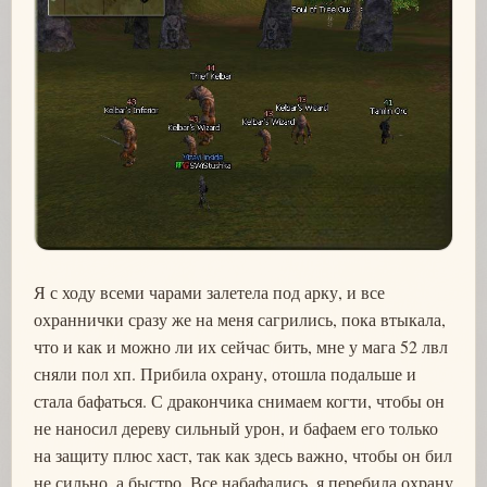
Я с ходу всеми чарами залетела под арку, и все
охраннички сразу же на меня сагрились, пока втыкала,
что и как и можно ли их сейчас бить, мне у мага 52 лвл
сняли пол хп. Прибила охрану, отошла подальше и
стала бафаться. С дракончика снимаем когти, чтобы он
не наносил дереву сильный урон, и бафаем его только
на защиту плюс хаст, так как здесь важно, чтобы он бил
не сильно, а быстро. Все набафались, я перебила охрану