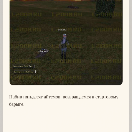
Набив пятьдесят айтемов, возвращаемся к стартовому
барыге.