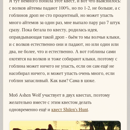
Я тут немного побила этот квест, и вот что выяснилось:
с волков айтемы падают 100%, но по 1-2, не больше, а с
гоблинов дроп не сто процентный, но может упасть
много айтемов за один раз, мне выпало пару раз 7 штук
сразу. Пока бегала по квесту, родилась идея,
оправдывающая такой дроп - бьём то мы волчьи клыки,
и с волков естественно они и падают, но или один или
два, не более, что и естественно. А вот гоблины сами
охотятся на волков и тоже собирают клыки, поэтому с
гоблина может ничего не упасть, если он сам ещё не
насобирал ничего, и может упасть очень много, если
гоблин запасливый. Как вам? Сама в шоке.
Моб Ashen Wolf участвует в двух квестах, поэтому
желательно вместе с этим квестом делать
одновременно ещё и
квест Shilen's Hunt
.