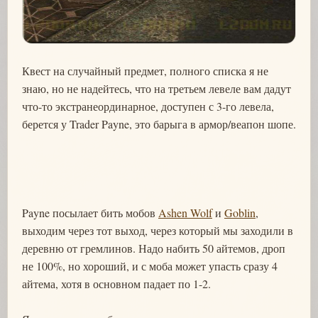
Квест на случайный предмет, полного списка я не
знаю, но не надейтесь, что на третьем левеле вам дадут
что-то экстранеординарное, доступен с 3-го левела,
берется у Trader Payne, это барыга в армор/веапон шопе.
Payne посылает бить мобов
Ashen Wolf
и
Goblin
,
выходим через тот выход, через который мы заходили в
деревню от гремлинов. Надо набить 50 айтемов, дроп
не 100%, но хороший, и с моба может упасть сразу 4
айтема, хотя в основном падает по 1-2.