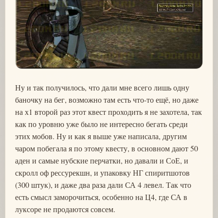
Ну и так получилось, что дали мне всего лишь одну
баночку на бег, возможно там есть что-то ещё, но даже
на х1 второй раз этот квест проходить я не захотела, так
как по уровню уже было не интересно бегать среди
этих мобов. Ну и как я выше уже написала, другим
чаром побегала я по этому квесту, в основном дают 50
аден и самые нубские перчатки, но давали и СоЕ, и
скролл оф рессурекшн, и упаковку НГ спиритшотов
(300 штук), и даже два раза дали СА 4 левел. Так что
есть смысл заморочиться, особенно на Ц4, где СА в
луксоре не продаются совсем.