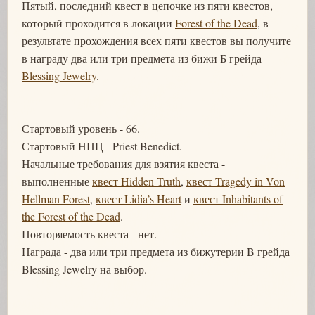
Пятый, последний квест в цепочке из пяти квестов,
который проходится в локации
Forest of the Dead
, в
результате прохождения всех пяти квестов вы получите
в награду два или три предмета из бижи Б грейда
Blessing Jewelry
.
Стартовый уровень - 66.
Стартовый НПЦ - Priest Benedict.
Начальные требования для взятия квеста -
выполненные
квест Hidden Truth
,
квест Tragedy in Von
Hellman Forest
,
квест Lidia’s Heart
и
квест Inhabitants of
the Forest of the Dead
.
Повторяемость квеста - нет.
Награда - два или три предмета из бижутерии B грейда
Blessing Jewelry на выбор.