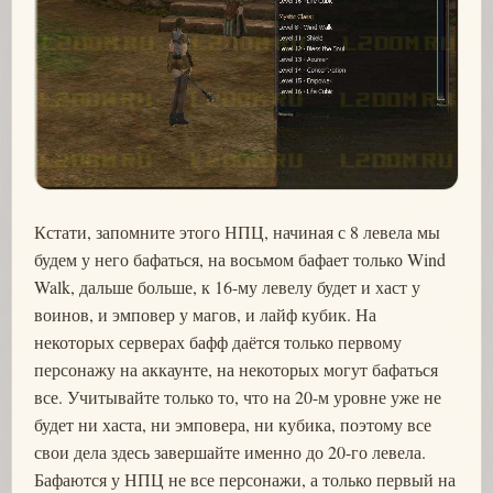
Кстати, запомните этого НПЦ, начиная с 8 левела мы
будем у него бафаться, на восьмом бафает только Wind
Walk, дальше больше, к 16-му левелу будет и хаст у
воинов, и эмповер у магов, и лайф кубик. На
некоторых серверах бафф даётся только первому
персонажу на аккаунте, на некоторых могут бафаться
все. Учитывайте только то, что на 20-м уровне уже не
будет ни хаста, ни эмповера, ни кубика, поэтому все
свои дела здесь завершайте именно до 20-го левела.
Бафаются у НПЦ не все персонажи, а только первый на