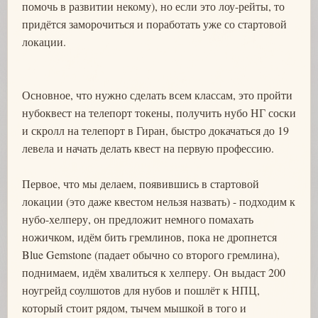
помочь в развитии некому), но если это лоу-рейты, то
придётся заморочиться и поработать уже со стартовой
локации.
Основное, что нужно сделать всем классам, это пройти
нубоквест на телепорт токены, получить нубо НГ соски
и скролл на телепорт в Гиран, быстро докачаться до 19
левела и начать делать квест на первую профессию.
Первое, что мы делаем, появившись в стартовой
локации (это даже квестом нельзя назвать) - подходим к
нубо-хелперу, он предложит немного помахать
ножичком, идём бить гремлинов, пока не дропнется
Blue Gemstone (падает обычно со второго гремлина),
поднимаем, идём хвалиться к хелперу. Он выдаст 200
ноугрейд соулшотов для нубов и пошлёт к НПЦ,
который стоит рядом, тычем мышкой в того и