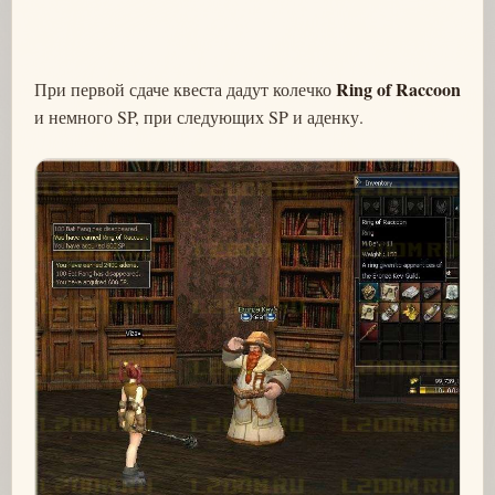
Ring of Raccoon
При первой сдаче квеста дадут колечко
и немного SP, при следующих SP и аденку.