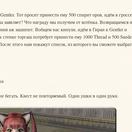
Gentler. Тот просит принести ему 500 спирит оров, идём в гросс
на заявляет? Что награду мы получим от котёнка. Возвращаемся 
ения аж зашипит. Вобщем нас кинули, идём в Гиран к Gentler и
к стенке торгаш потребует принести ему 1000 Thread и 500 Suede
осле этого нам покажут список, из которого вы сможете выбрат
ка
не бегать. Квест не повторяемый. Одни ушки в одни руки.