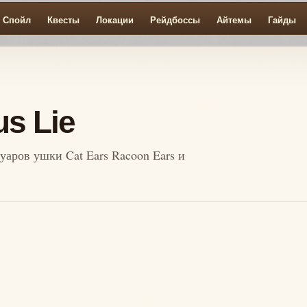
Спойл
Квесты
Локации
Рейдбоссы
Айтемы
Гайды
s Lie
уаров ушки Cat Ears Racoon Ears и