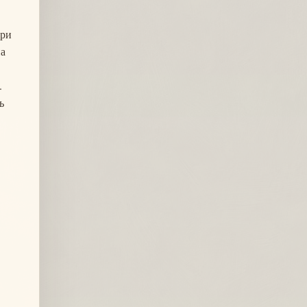
ери
на
.
ь