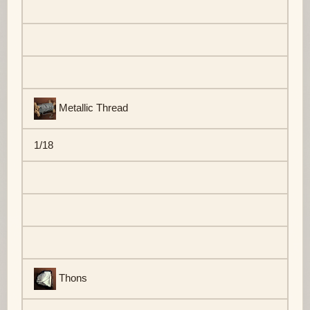
Metallic Thread
1/18
Thons