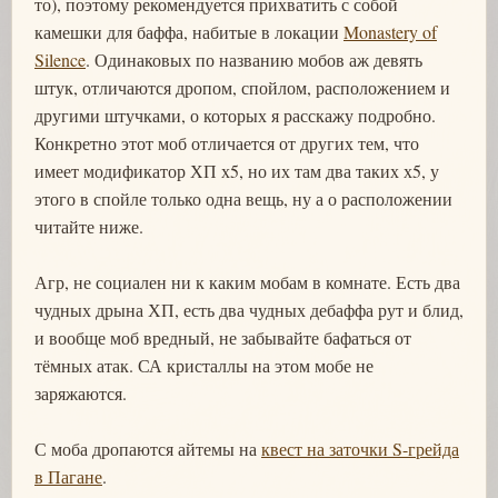
то), поэтому рекомендуется прихватить с собой
камешки для баффа, набитые в локации
Monastery of
Silence
. Одинаковых по названию мобов аж девять
штук, отличаются дропом, спойлом, расположением и
другими штучками, о которых я расскажу подробно.
Конкретно этот моб отличается от других тем, что
имеет модификатор ХП х5, но их там два таких х5, у
этого в спойле только одна вещь, ну а о расположении
читайте ниже.
Агр, не социален ни к каким мобам в комнате. Есть два
чудных дрына ХП, есть два чудных дебаффа рут и блид,
и вообще моб вредный, не забывайте бафаться от
тёмных атак. СА кристаллы на этом мобе не
заряжаются.
С моба дропаются айтемы на
квест на заточки S-грейда
в Пагане
.