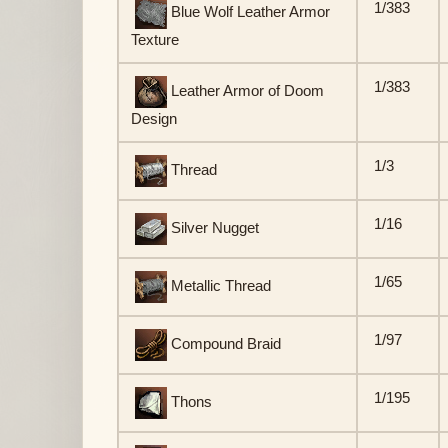
1/383
Blue Wolf Leather Armor
Texture
1/383
Leather Armor of Doom
Design
1/3
Thread
1/16
Silver Nugget
1/65
Metallic Thread
1/97
Compound Braid
1/195
Thons