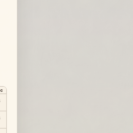
с
3
3