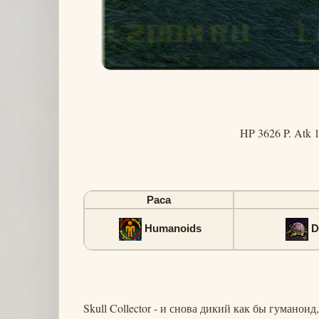
HP 3626 P. Atk 
Раса
Humanoids
D
Skull Collector - и снова дикий как бы гуманоид