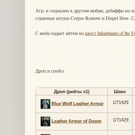
Агр, и социален к другим мобам, дебаффы на хо
странные штуки Corpse Remove и Dispel Slow. С
С моба падает айтем на
квест Inhabitants of the F
Дроп и спойл:
Дроп (рейты х1)
Шанс
1/71429
Blue Wolf Leather Armor
1/71429
Leather Armor of Doom