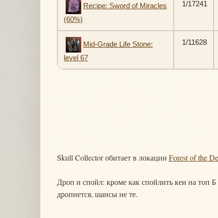
1/17241
Recipe: Sword of Miracles
(60%)
1/11628
Mid-Grade Life Stone:
level 67
Skull Collector обитает в локации
Forest of the D
Дроп и спойл: кроме как спойлить кеи на топ Б
дропнется, шансы не те.