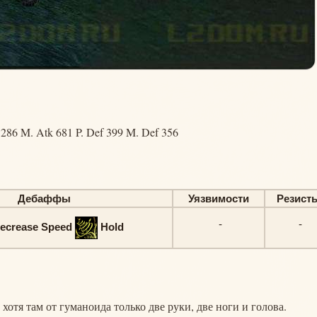
1286 M. Atk 681 P. Def 399 M. Def 356
Дебаффы
Уязвимости
Резист
-
-
ecrease Speed
Hold
, хотя там от гуманоида только две руки, две ноги и голова.