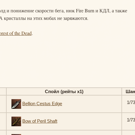
лд и понижение скорости бега, нюк Fire Burn и КДЛ, а также
А кристаллы на этих мобах не заряжаются.
orest of the Dead
.
Спойл (рейты х1)
Шан
1/7
Bellion Cestus Edge
1/7
Bow of Peril Shaft