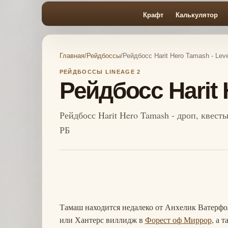
Крафт
Калькулятор
Главная
/
Рейдбоссы
/
Рейдбосс Harit Hero Tamash - Leve
РЕЙДБОССЫ LINEAGE 2
Рейдбосс Harit 
Рейдбосс Harit Hero Tamash - дроп, квест
РБ
Тамаш находится недалеко от Анхелик Ватерфол
или Хантерс виллидж в
Форест оф Миррор
, а 