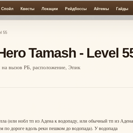
Спойл
Квесты
Локации
Рейдбоссы
Айтемы
Гайды
l 55
Hero Tamash - Level 5
ы на вызов РБ, расположение, Эпик
ла (или нобл тп из Адена к водопаду, или обычный тп из Адена
там по дороге вдоль реки пешком до водопада). У водопада