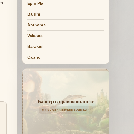
ез
Epic РБ
Baium
Antharas
Valakas
Barakiel
Cabrio
Баннер в правой колонке
300x250 / 300x600 / 240x400