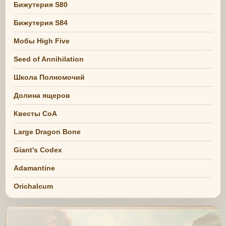
Бижутерия S80
Бижутерия S84
Мобы High Five
Seed of Annihilation
Школа Полномочий
Долина ящеров
Квесты СоА
Large Dragon Bone
Giant's Codex
Adamantine
Orichalcum