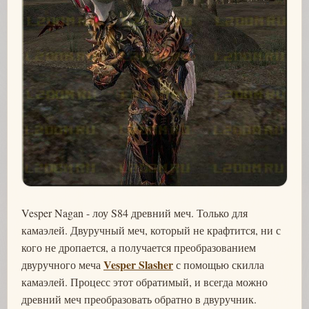
Vesper Nagan - лоу S84 древний меч. Только для
камаэлей. Двуручный меч, который не крафтится, ни с
кого не дропается, а получается преобразованием
Vesper Slasher
двуручного меча
с помощью скилла
камаэлей. Процесс этот обратимый, и всегда можно
древний меч преобразовать обратно в двуручник.