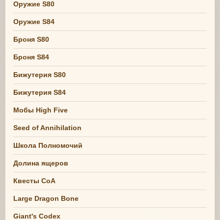
Оружие S80
Оружие S84
Броня S80
Броня S84
Бижутерия S80
Бижутерия S84
Мобы High Five
Seed of Annihilation
Школа Полномочий
Долина ящеров
Квесты СоА
Large Dragon Bone
Giant's Codex