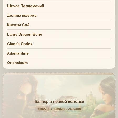
Школа Полномочий
Долина ящеров
Квесты СоА
Large Dragon Bone
Giant's Codex
Adamantine
Orichalcum
Баннер в правой колонке
300x250 / 300x600 / 240x400