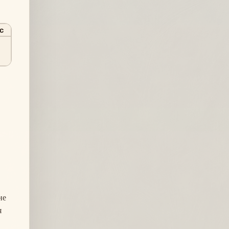
с
не
я