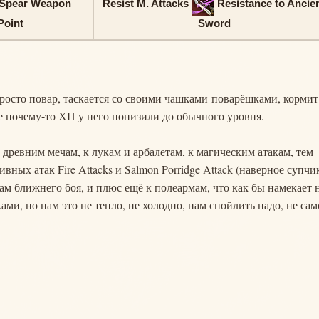
Spear Weapon
Resist M. Attacks
Resistance to Ancie
Point
Sword
просто повар, таскается со своими чашками-поварёшками, кормит
е почему-то ХП у него понизили до обычного уровня.
к древним мечам, к лукам и арбалетам, к магическим атакам, тем
вных атак Fire Attacks и Salmon Porridge Attack (наверное супчи
ам ближнего боя, и плюс ещё к полеармам, что как бы намекает 
ами, но нам это не тепло, не холодно, нам спойлить надо, не сам