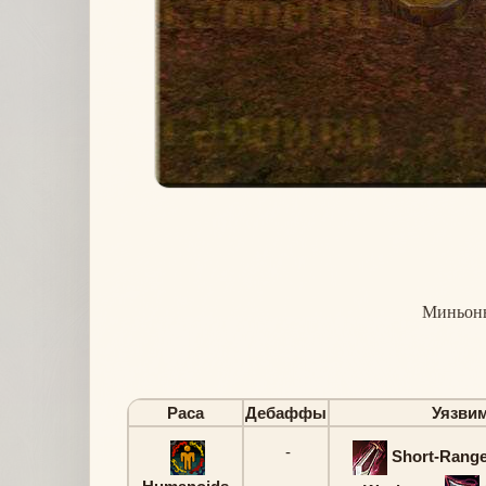
Миньон
Раса
Дебаффы
Уязви
-
Short-Range