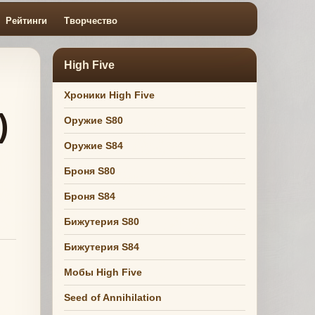
Рейтинги
Творчество
High Five
Хроники High Five
)
Оружие S80
Оружие S84
Броня S80
Броня S84
Бижутерия S80
Бижутерия S84
Мобы High Five
Seed of Annihilation