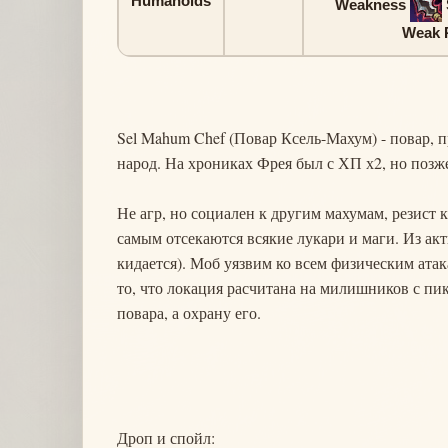
Humanoids
Weakness
Weak 
Sel Mahum Chef (Повар Ксель-Махум) - повар, 
народ. На хрониках Фрея был с ХП х2, но позж
Не агр, но социален к другим махумам, резист 
самым отсекаются всякие лукари и маги. Из акти
кидается). Моб уязвим ко всем физическим атак
то, что локация расчитана на милишников с пик
повара, а охрану его.
Дроп и спойл: