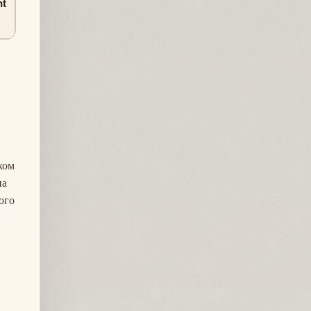
nt
ком
на
ого