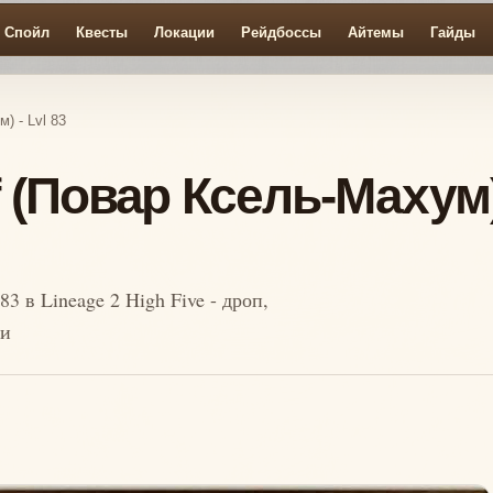
Спойл
Квесты
Локации
Рейдбоссы
Айтемы
Гайды
) - Lvl 83
 (Повар Ксель-Махум
3 в Lineage 2 High Five - дроп,
ти