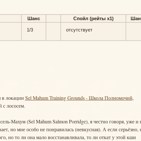
Шанс
Спойл (рейты х1)
Шан
1/3
отсутствует
я в локации
Sel Mahum Training Grounds - Школа Полномочий
,
 с лососем.
ель-Махум (Sel Mahum Salmon Porridge), я честно говоря, уже и 
ет, но мне особо не понравилась (невкусная). А если серьёзно, 
го, но то ли она мало восстанавливала, то ли откат у этой кши