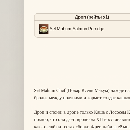
Дроп (рейты х1)
Sel Mahum Salmon Porridge
Sel Mahum Chef (Повар Ксель-Махум) находитс
бродит между полянами и кормит солдат кашкой
Дроп и спойл: в дропе только Каша с Лососем Кс
помню, что она даёт, вроде бы ХП восстанавлива
как-то ещё на тестах сборки Фреи набила её мно