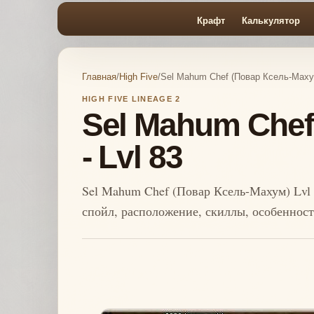
Крафт
Калькулятор
Главная
/
High Five
/
Sel Mahum Chef (Повар Ксель-Махум
HIGH FIVE LINEAGE 2
Sel Mahum Chef
- Lvl 83
Sel Mahum Chef (Повар Ксель-Махум) Lvl 8
спойл, расположение, скиллы, особеннос