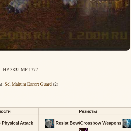
HP 3835 MP 1777
ы:
Sel Mahum Escort Guard
(2)
мости
Резисты
 Physical Attack
Resist Bow/Crossbow Weapons