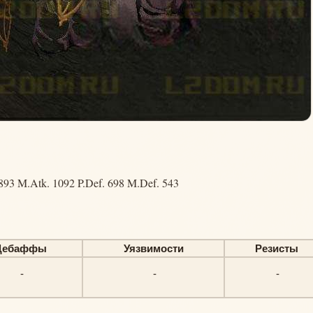
893 M.Atk. 1092 P.Def. 698 M.Def. 543
Дебаффы
Уязвимости
Резисты
-
-
-