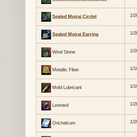
1/2
Sealed Moirai Circlet
1/2
Sealed Moirai Earring
1/2
Wind Stone
1/1
Metallic Fiber
1/1
Mold Lubricant
1/2
Leonard
1/2
Orichalcum