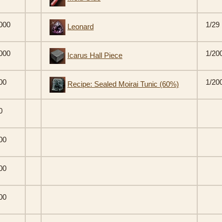
000
1/29
Leonard
000
1/20
Icarus Hall Piece
00
1/20
Recipe: Sealed Moirai Tunic (60%)
0
00
00
00