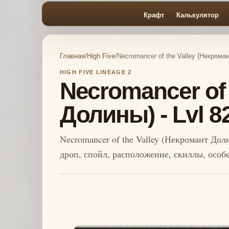
Крафт
Калькулятор
Главная
/
High Five
/
Necromancer of the Valley (Некроман
HIGH FIVE LINEAGE 2
Necromancer of 
Долины) - Lvl 8
Necromancer of the Valley (Некромант Доли
дроп, спойл, расположение, скиллы, особ