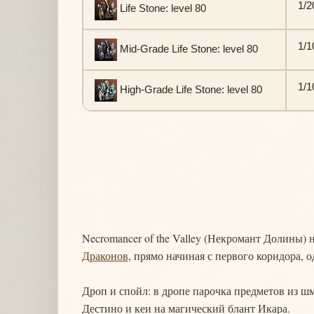
1/2
Life Stone: level 80
1/1
Mid-Grade Life Stone: level 80
1/1
High-Grade Life Stone: level 80
Necromancer of the Valley (Некромант Долины) 
Драконов
, прямо начиная с первого коридора, 
Дроп и спойл: в дропе парочка предметов из шм
Дестино и кеи на магический блант Икара.