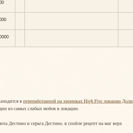
00
000
0000
находится в
переработанной на хрониках High Five локации Доли
один из самых слабых мобов в локации.
ота Дестино и серьга Дестино, в спойле рецепт на маг верх