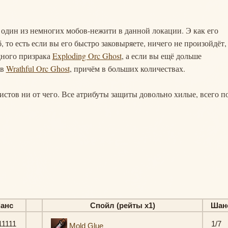
- один из немногих мобов-нежити в данной локации. Э как его
 то есть если вы его быстро заковыряете, ничего не произойдёт,
дного призрака
Exploding Orc Ghost
, а если вы ещё дольше
ов
Wrathful Orc Ghost
, причём в больших количествах.
истов ни от чего. Все атрибуты защиты довольно хилые, всего п
анс
Спойл (рейты х1)
Шан
11111
1/7
Mold Glue