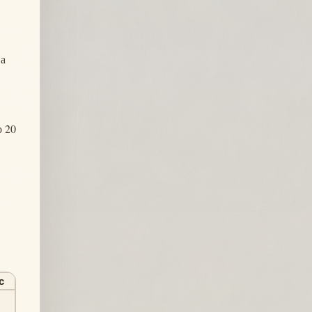
 а
о 20
с