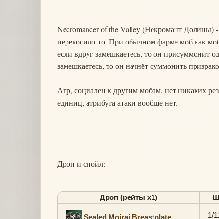
Necromancer of the Valley (Некромант Долины) 
перекосило-то. При обычном фарме моб как моб,
если вдруг замешкаетесь, то он присуммонит о
замешкаетесь, то он начнёт суммонить призрак
Агр, социален к другим мобам, нет никаких рез
единиц, атрибута атаки вообще нет.
Дроп и спойл:
Дроп (рейты х1)
Ш
1/1
Sealed Moirai Breastplate