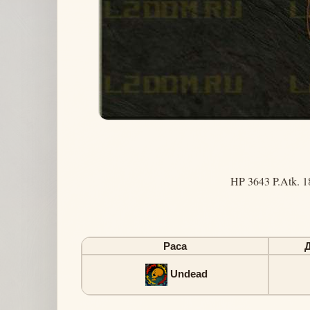
HP 3643 P.Atk. 1
Раса
Undead