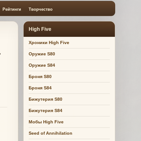
Рейтинги
Творчество
High Five
Хроники High Five
т
Оружие S80
Оружие S84
Броня S80
Броня S84
Бижутерия S80
Бижутерия S84
Мобы High Five
Seed of Annihilation