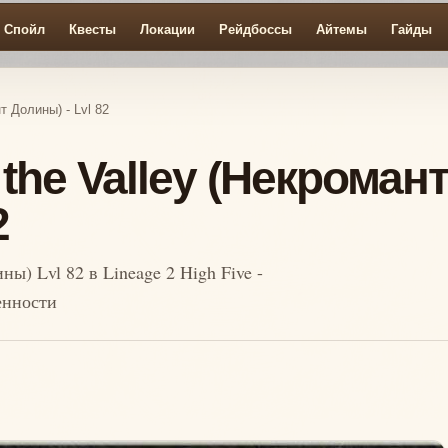
Спойл
Квесты
Локации
Рейдбоссы
Айтемы
Гайды
т Долины) - Lvl 82
the Valley (Некроман
2
ны) Lvl 82 в Lineage 2 High Five -
енности