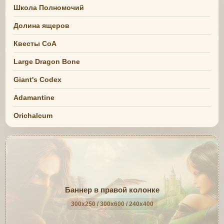
Школа Полномочий
Долина ящеров
Квесты СоА
Large Dragon Bone
Giant's Codex
Adamantine
Orichalcum
Баннер в правой колонке
300x250 / 300x600 / 240x400