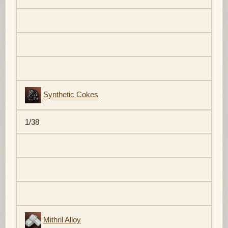
Synthetic Cokes
1/38
Mithril Alloy