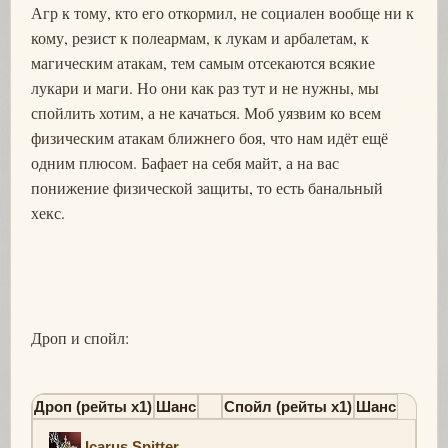
Агр к тому, кто его откормил, не социален вообще ни к
кому, резист к полеармам, к лукам и арбалетам, к
магическим атакам, тем самым отсекаются всякие
лукари и маги. Но они как раз тут и не нужны, мы
спойлить хотим, а не качаться. Моб уязвим ко всем
физическим атакам ближнего боя, что нам идёт ещё
одним плюсом. Бафает на себя майт, а на вас
понижение физической защиты, то есть банальный
хекс.
Дроп и спойл:
Дроп (рейты х1)
Шанс
Спойл (рейты х1)
Шанс
Icarus Spitter