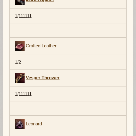
1/111111
Crafted Leather
1/2
Vesper Thrower
1/111111
Leonard