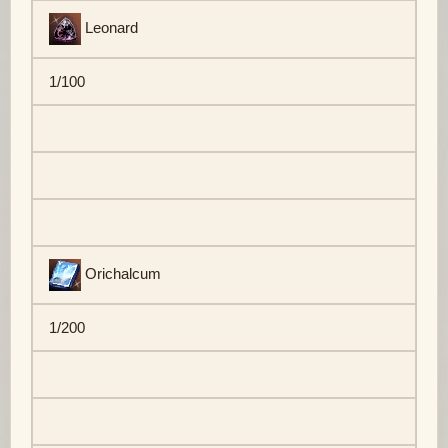
Leonard
1/100
Orichalcum
1/200