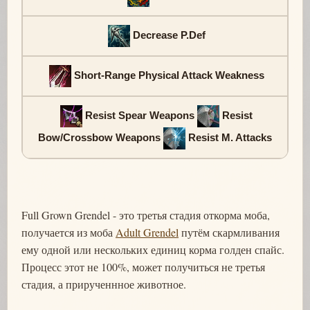
Decrease P.Def
Short-Range Physical Attack Weakness
Resist Spear Weapons
Resist
Bow/Crossbow Weapons
Resist M. Attacks
Full Grown Grendel - это третья стадия откорма моба,
получается из моба
Adult Grendel
путём скармливания
ему одной или нескольких единиц корма голден спайс.
Процесс этот не 100%, может получиться не третья
стадия, а прирученнное животное.