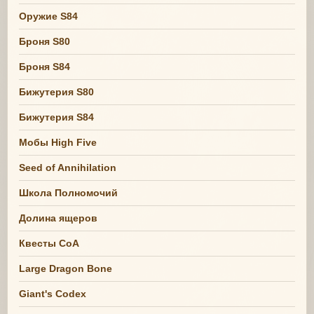
Оружие S84
Броня S80
Броня S84
Бижутерия S80
Бижутерия S84
Мобы High Five
Seed of Annihilation
Школа Полномочий
Долина ящеров
Квесты СоА
Large Dragon Bone
Giant's Codex