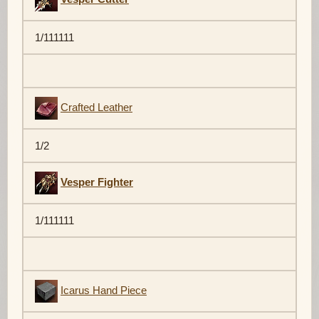
1/111111
Crafted Leather
1/2
Vesper Fighter
1/111111
Icarus Hand Piece