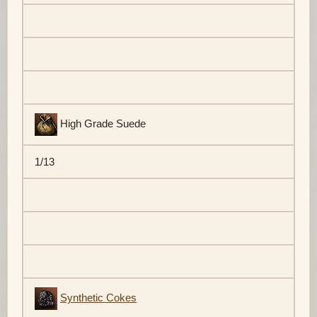
High Grade Suede
1/13
Synthetic Cokes