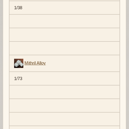
1/38
Mithril Alloy
1/73