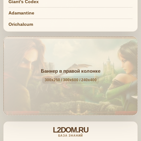
Giant's Codex
Adamantine
Orichalcum
Баннер в правой колонке
300x250 / 300x600 / 240x400
L2DOM.RU
БАЗА ЗНАНИЙ