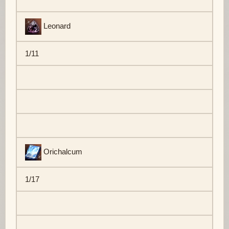
Leonard
1/11
Orichalcum
1/17