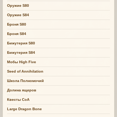
Оружие S80
Оружие S84
Броня S80
Броня S84
Бижутерия S80
Бижутерия S84
Мобы High Five
Seed of Annihilation
Школа Полномочий
Долина ящеров
Квесты СоА
Large Dragon Bone