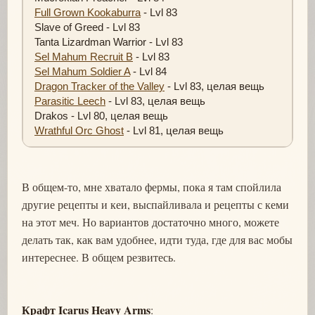
Full Grown Kookaburra
- Lvl 83
Slave of Greed - Lvl 83
Tanta Lizardman Warrior - Lvl 83
Sel Mahum Recruit B
- Lvl 83
Sel Mahum Soldier A
- Lvl 84
Dragon Tracker of the Valley
- Lvl 83, целая вещь
Parasitic Leech
- Lvl 83, целая вещь
Drakos - Lvl 80, целая вещь
Wrathful Orc Ghost
- Lvl 81, целая вещь
В общем-то, мне хватало фермы, пока я там спойлила
другие рецепты и кеи, выспайливала и рецепты с кеми
на этот меч. Но вариантов достаточно много, можете
делать так, как вам удобнее, идти туда, где для вас мобы
интереснее. В общем резвитесь.
Крафт Icarus Heavy Arms
: