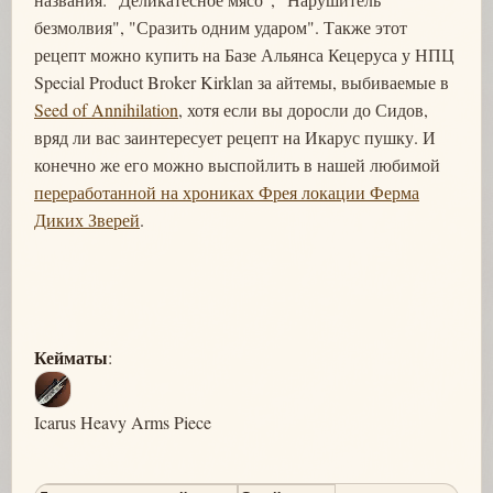
безмолвия", "Сразить одним ударом". Также этот
рецепт можно купить на Базе Альянса Кецеруса у НПЦ
Special Product Broker Kirklan за айтемы, выбиваемые в
Seed of Annihilation
, хотя если вы доросли до Сидов,
вряд ли вас заинтересует рецепт на Икарус пушку. И
конечно же его можно выспойлить в нашей любимой
переработанной на хрониках Фрея локации Ферма
Диких Зверей
.
Кейматы
:
Icarus Heavy Arms Piece