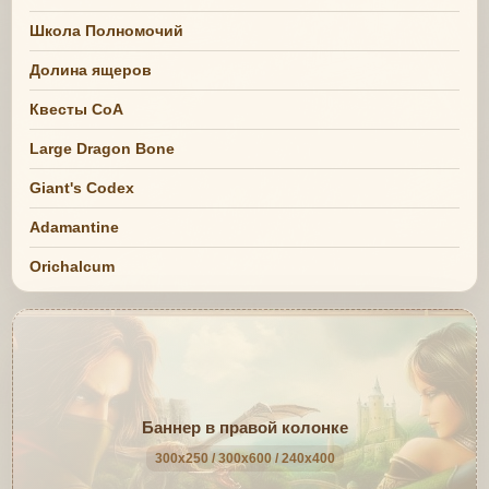
Школа Полномочий
Долина ящеров
Квесты СоА
Large Dragon Bone
Giant's Codex
Adamantine
Orichalcum
Баннер в правой колонке
300x250 / 300x600 / 240x400