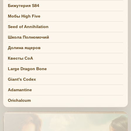
Бижутерия S84
Мобы High Five
Seed of Annihilation
Школа Полномочий
Долина ящеров
Квесты СоА
Large Dragon Bone
Giant's Codex
Adamantine
Orichalcum