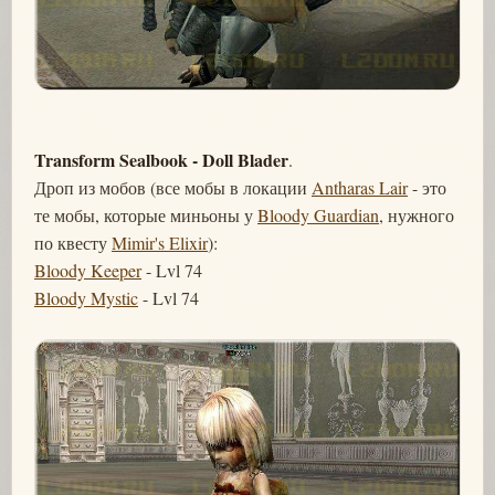
Transform Sealbook - Doll Blader
.
Дроп из мобов (все мобы в локации
Antharas Lair
- это
те мобы, которые миньоны у
Bloody Guardian
, нужного
по квесту
Mimir's Elixir
):
Bloody Keeper
- Lvl 74
Bloody Mystic
- Lvl 74