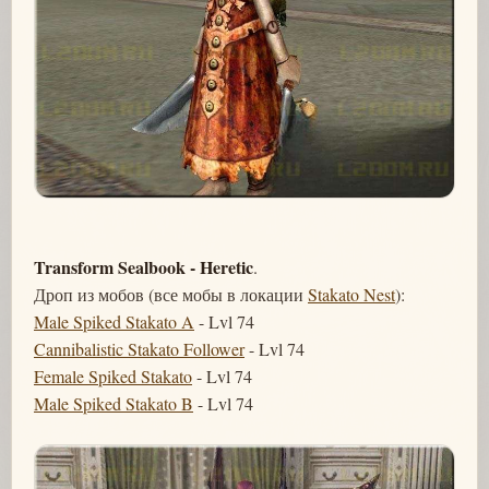
Transform Sealbook - Heretic
.
Дроп из мобов (все мобы в локации
Stakato Nest
):
Male Spiked Stakato A
- Lvl 74
Cannibalistic Stakato Follower
- Lvl 74
Female Spiked Stakato
- Lvl 74
Male Spiked Stakato B
- Lvl 74