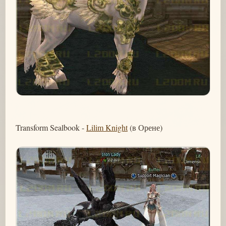
Transform Sealbook -
Lilim Knight
(в Орене)